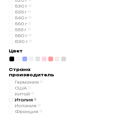
520 г
530 г
0
535 г
0
540 г
0
550 г
0
555 г
0
560 г
0
630 г
0
Цвет
Страна
производитель
Германия
0
США
0
Китай
0
Италия
5
Испания
0
Франция
0