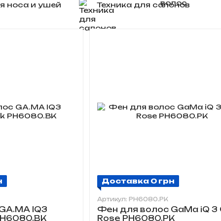
я носа и ушей
Техника для салонов
н
Доставка 0 грн
Артикул: PH6080.PK
GA.MA IQ3
Фен для волос GaMa iQ 3 
 PH6080.BK
Rose PH6080.PK