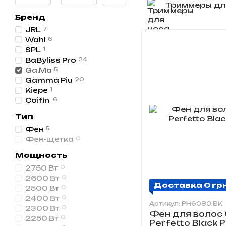
Триммеры дл
Бренд
JRL
7
Wahl
6
SPL
1
BaByliss Pro
24
Ga.Ma
5
Gamma Piu
20
Kiepe
1
Coifin
6
Тип
Фен
5
Фен-щетка
0
Мощность
2750 Вт
0
2600 Вт
0
Доставка 0 гр
2500 Вт
0
2400 Вт
0
Артикул: PH6080.BK
2300 Вт
0
Фен для волос 
2250 Вт
0
Perfetto Black