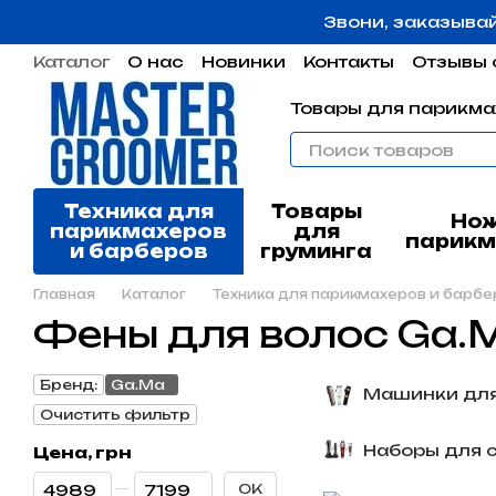
Перейти к основному контенту
Звони, заказыва
Каталог
О нас
Новинки
Контакты
Отзывы 
Пользовательское соглашение
Гарантия
Товары для парикма
Техника для
Товары
Но
парикмахеров
для
парикм
и барберов
груминга
Главная
Каталог
Техника для парикмахеров и барбе
Фены для волос Ga.
Бренд:
Ga.Ma
Машинки для
Очистить фильтр
Наборы для 
Цена, грн
От Цена, грн
До Цена, грн
OK