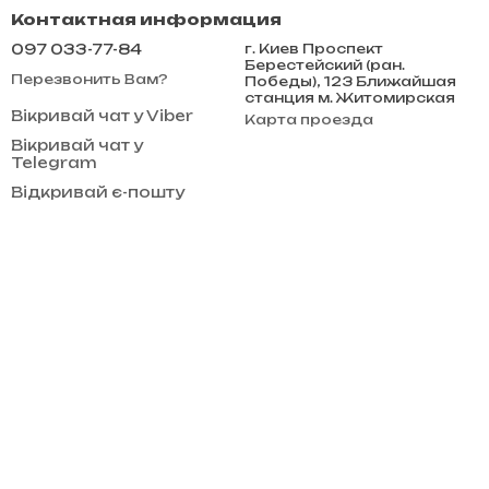
Контактная информация
097 033-77-84
г. Киев Проспект
Берестейский (ран.
Перезвонить Вам?
Победы), 123 Ближайшая
станция м. Житомирская
Вікривай чат у Viber
Карта проезда
Вікривай чат у
Telegram
Відкривай є-пошту