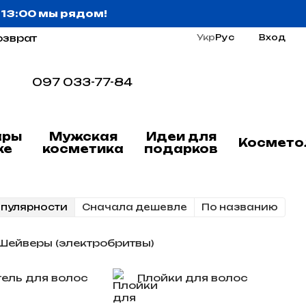
о 13:00 мы рядом!
озврат
Укр
Рус
Вход
097 033-77-84
ары
Мужская
Идеи для
Космето
ке
косметика
подарков
опулярности
Cначала дешевле
По названию
Шейверы (электробритвы)
ель для волос
Плойки для волос