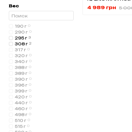
PH6035.RD
Вес
4 989 грн
5 00
190 г
0
290 г
0
295 г
3
308 г
2
317 г
0
320 г
0
340 г
0
388 г
0
389 г
0
390 г
0
396 г
0
399 г
0
420 г
0
440 г
0
460 г
0
498 г
0
510 г
0
515 г
0
0