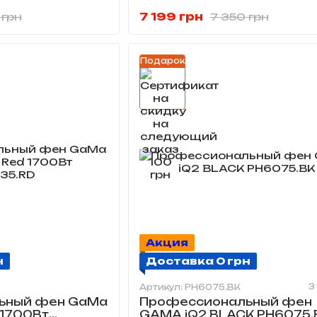
7 199 грн
 грн
7 350 грн
Подарок
Акция
н
Доставка 0 грн
3
Артикул: PH6075.BK
ьный фен GaMa
Профессиональный фен
 1700Вт
GAMA iQ2 BLACK PH6075.