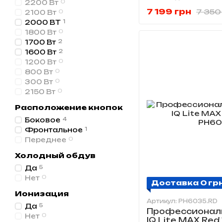
2200 Вт
0
7 199 грн
7 350
2100 Вт
0
2000 ВТ
1
1800 Вт
0
1700 Вт
2
1600 Вт
2
1200 Вт
0
800 Вт
0
300 Вт
0
2150 Вт
0
Расположение кнопок
Боковое
4
Фронтальное
1
Переднее
0
Холодный обдув
Да
5
Нет
0
Доставка 0 гр
Ионизация
Артикул: PH6035.RD
Да
5
Профессионал
Нет
0
IQ Lite MAX Red