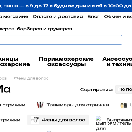
й, пиши —
с 9 до 17 в будние дни и в сб с 10:00 д
о магазине
Оплата и доставка
Блог
Обмен и в
херов, барберов и грумеров
жницы
Парикмахерские
Аксессу
ахерские
аксессуары
к техни
ров
Фены для волос
Ma
Сортировка:
По п
 стрижки
Триммеры для стрижки
стрижки
Фены для волос
Выпрямит