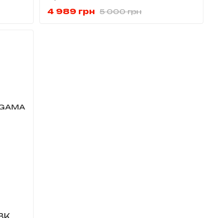
PH6035.BK
4 989 грн
5 000 грн
BK