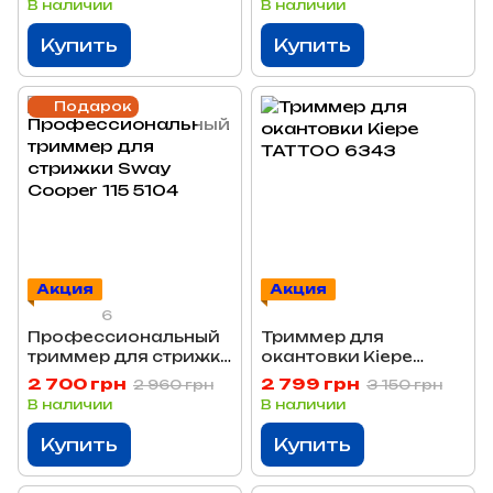
В наличии
В наличии
Купить
Купить
Подарок
Акция
Акция
6
Профессиональный
Триммер для
триммер для стрижки
окантовки Kiepe
Sway Cooper 115 5104
TATTOO 6343
2 700 грн
2 799 грн
2 960 грн
3 150 грн
В наличии
В наличии
Купить
Купить