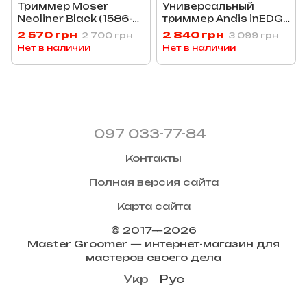
Триммер Moser
Универсальный
Neoliner Black (1586-
триммер Andis inEDGE
0050)
All-In-One AN 560584
2 570 грн
2 840 грн
2 700 грн
3 099 грн
Нет в наличии
Нет в наличии
097 033-77-84
Контакты
Полная версия сайта
Карта сайта
© 2017—2026
Master Groomer — интернет-магазин для
мастеров своего дела
Укр
Рус