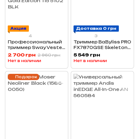
Акция
Доставка 0 грн
4
3
Профессиональный
Триммер BaByliss PRO
триммер Sway Vester
FX7870GSE Skeleton
S Black and Gold
FX
2 700 грн
5 549 грн
2 960 грн
Edition 115 5102 BLK
Нет в наличии
Нет в наличии
Подарок