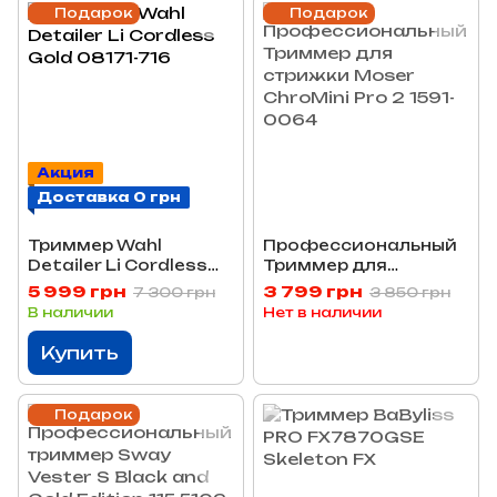
Подарок
Подарок
Акция
Доставка 0 грн
Триммер Wahl
Профессиональный
Detailer Li Cordless
Триммер для
Gold 08171-716
стрижки Moser
5 999 грн
3 799 грн
7 300 грн
3 850 грн
ChroMini Pro 2 1591-
В наличии
Нет в наличии
0064
Купить
Подарок