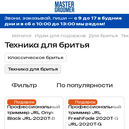
Звони, заказывай, пиши —
с 9 до 17 в будние
дни и в сб с 10:00 до 13:00 мы рядом!
Каталог
Идеи для подарков
Для бритья
Тех
Техника для бритья
Классическое бритье
Техника для бритья
Фильтр
По популярности
Подарок
Подарок