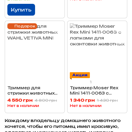
Купить
Подарок
Акция
1
Триммер для
Триммер Moser Rex
стрижки животных
Mini 1411-0063 с
WAHL VETIVA MINI
лапками для
4 550 грн
1 340 грн
4 800 грн
1 430 грн
окантовки животных
Нет в наличии
Нет в наличии
Каждому владельцу домашнего животного
хочется, чтобы его питомец имел красивую,