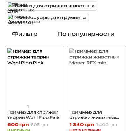
Ножи для стрижки животных
Аксессуары для груминга
Фильтр
По популярности
1
Тример для стрижки
Триммер для
тварин Wahl Pico Pink
стрижки животных
Moser REX mini
600 грн
1 340 грн
605 грн
1 400 грн
В наличии
Нет в наличии