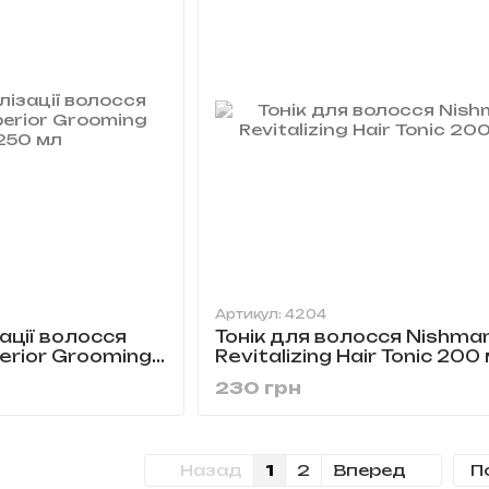
Артикул: 4204
зації волосся
Тонік для волосся Nishma
erior Grooming
Revitalizing Hair Tonic 200
230 грн
Назад
1
2
Вперед
П