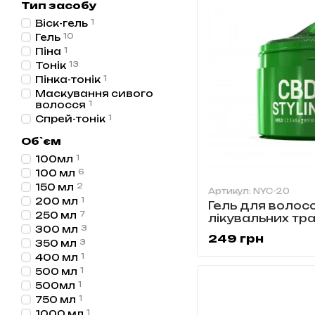
Тип засобу
Віск-гель
1
Гель
10
Піна
1
Тонік
13
Пінка-тонік
1
Маскування сивого
волосся
1
Спрей-тонік
1
Об`єм
100мл
1
100 мл
6
150 мл
2
Артикул: NYC-20
200 мл
1
Гель для волос
250 мл
7
лікувальних тр
300 мл
3
NYC CBD NYC-2
249 грн
350 мл
3
400 мл
1
500 мл
1
500мл
1
750 мл
1
1000 мл
1