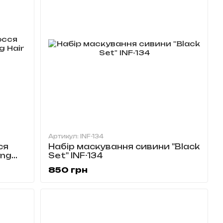
Артикул: INF-134
ся
Набір маскування сивини "Black
ing
Set" INF-134
850 грн