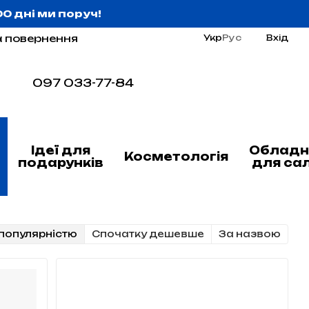
:00 дні ми поруч!
а повернення
Укр
Рус
Вхід
097 033-77-84
Ідеї для
Обладн
Косметологія
подарунків
для са
популярністю
Cпочатку дешевше
За назвою