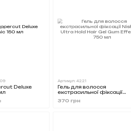
509
Артикул: 4221
ercut Deluxe
Гель для волосся
мл
екстрасильної фіксації
Nishman Ultra Hold Hair G
370 грн
н
Effect 5+ 750 мл