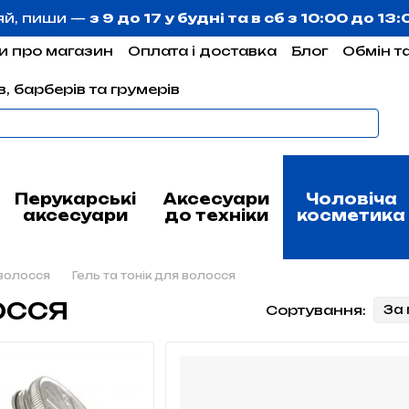
яй, пиши —
з 9 до 17 у будні та в сб з 10:00 до 13
и про магазин
Оплата і доставка
Блог
Обмін т
, барберів та грумерів
Перукарські
Аксесуари
Чоловіча
аксесуари
до техніки
косметика
волосся
Гель та тонік для волосся
осся
Сортування:
За 