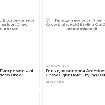
Артикул: 1426
 Екстремальної
Гель для волосся America
ican Crew
Crew Light Hold Styling Ge
Мл
мл легкої фіксації
470 грн