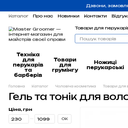
Перейти до основного контенту
Дзвони, замовл
Каталог
Про нас
Новинки
Контакти
Відгук
Угода користувача
Гарантія
Товари для перукарів
Техніка
для
Товари
Ножиці
перукарів
для
перукарські
та
грумінгу
барберів
Головна
Каталог
Чоловіча косметика
Товари для 
Гель та тонік для вол
Ціна, грн
Від Ціна, грн
До Ціна, грн
ОК