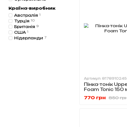
Країна-виробник
Австралія
1
Турція
10
Британія
9
США
1
Нідерланди
7
Артикул: 817891024
Пінка-тонік Upp
Foam Tonic 150 
770 грн
850 гр