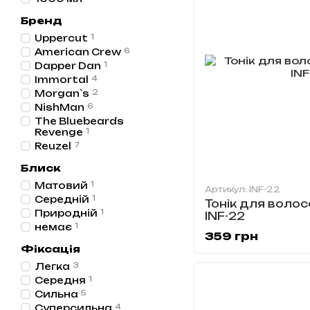
Бренд
Uppercut
1
American Crew
6
Dapper Dan
1
Immortal
4
Morgan`s
2
NishMan
6
The Bluebeards
Revenge
1
Reuzel
7
Блиск
Матовий
1
Артикул: INF-22
Середній
1
Тонік для волос
Природній
1
INF-22
немає
1
359 грн
Фіксація
Легка
3
Середня
1
Сильна
5
Суперсильна
4