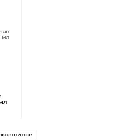
n
 мл
оказати все