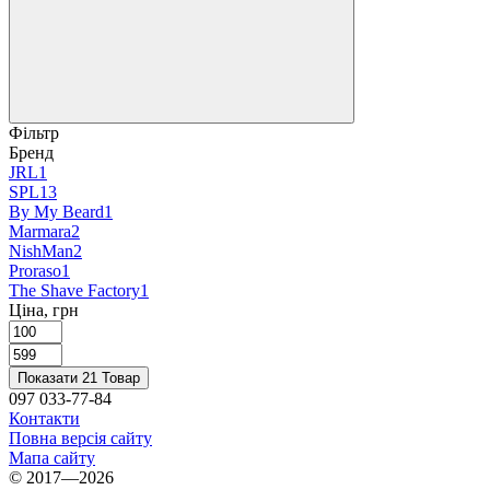
Фільтр
Бренд
JRL
1
SPL
13
By My Beard
1
Marmara
2
NishMan
2
Proraso
1
The Shave Factory
1
Ціна, грн
Показати 21 Товар
097 033-77-84
Контакти
Повна версія сайту
Мапа сайту
© 2017—2026