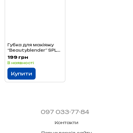
Губка для макіяжу
“Beautyblender” SPL
96477
199 грн
В наявності
Купити
097 033-77-84
Контакти
Повна версія сайту