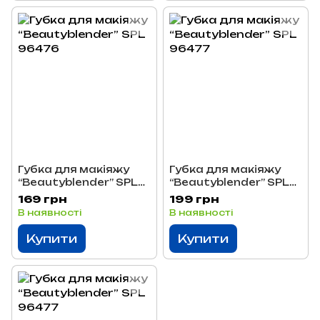
Губка для макіяжу
Губка для макіяжу
“Beautyblender” SPL
“Beautyblender” SPL
96476
96477
169 грн
199 грн
В наявності
В наявності
Купити
Купити