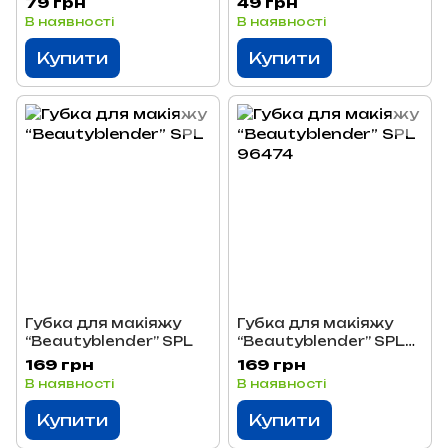
79 грн
49 грн
В наявності
В наявності
Купити
Купити
Губка для макіяжу
Губка для макіяжу
“Beautyblender” SPL
“Beautyblender” SPL
96474
169 грн
169 грн
В наявності
В наявності
Купити
Купити