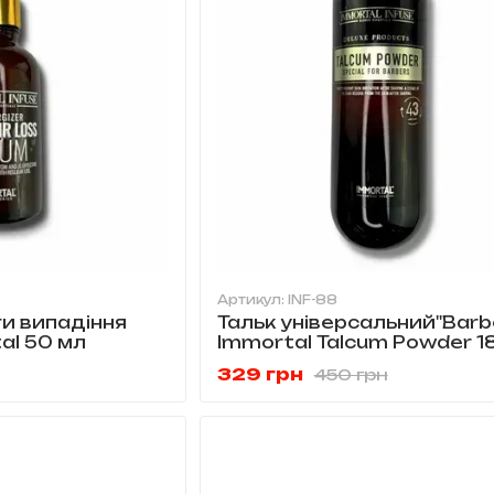
Артикул: INF-88
и випадіння
Тальк універсальний"Barb
al 50 мл
Immortal Talcum Powder 1
329 грн
450 грн