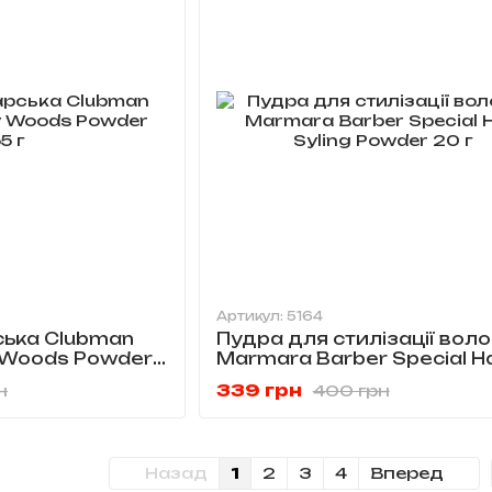
Артикул: 5164
ська Clubman
Пудра для стилізації вол
 Woods Powder
Marmara Barber Special Ha
Syling Powder 20 г
339 грн
н
400 грн
Назад
1
2
3
4
Вперед