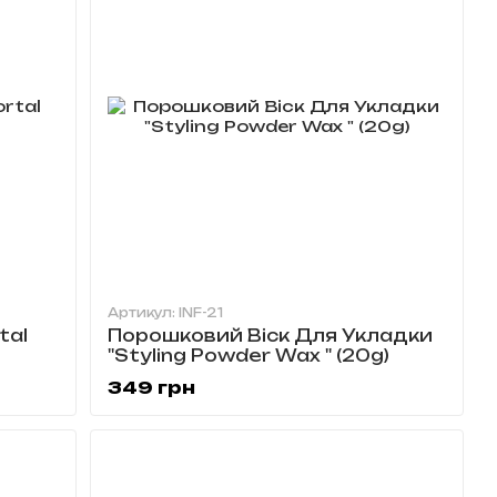
Артикул: INF-21
tal
Порошковий Віск Для Укладки
"Styling Powder Wax " (20g)
349 грн