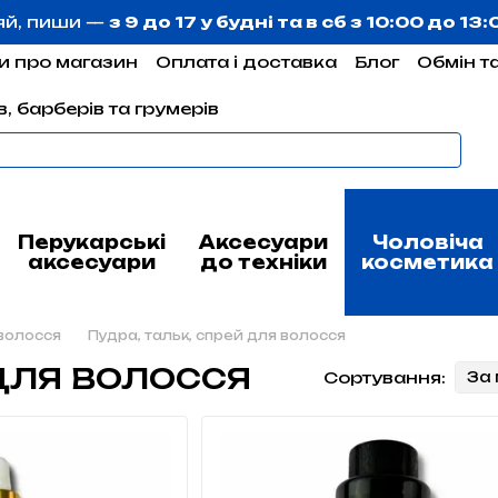
яй, пиши —
з 9 до 17 у будні та в сб з 10:00 до 13
и про магазин
Оплата і доставка
Блог
Обмін т
, барберів та грумерів
Перукарські
Аксесуари
Чоловіча
аксесуари
до техніки
косметика
волосся
Пудра, тальк, спрей для волосся
для волосся
Сортування:
За 