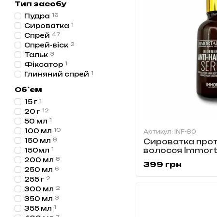
Тип засобу
Пудра
16
Сироватка
1
Спрей
47
Спрей-віск
2
Тальк
3
Фіксатор
1
Глиняний спрей
1
Об`єм
15 г
1
20 г
12
50 мл
1
100 мл
10
Артикул: INF-80
150 мл
8
Сироватка прот
волосся Immort
150мл
1
200 мл
8
399 грн
250 мл
6
255 г
2
300 мл
2
350 мл
3
355 мл
1