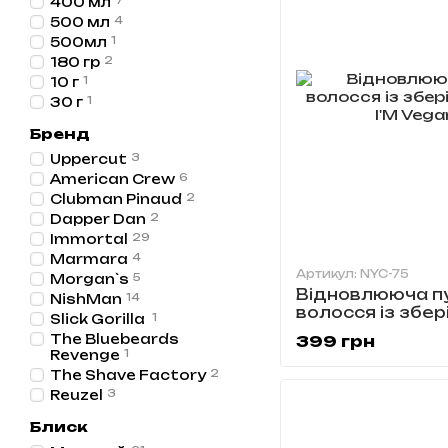
400 мл
7
500 мл
4
500мл
1
180 гр
2
10 г
1
30 г
1
Бренд
Uppercut
3
American Crew
6
Clubman Pinaud
2
Dapper Dan
2
Immortal
29
Marmara
4
Артикул: NYC-75
Morgan`s
5
Відновлююча п
NishMan
14
волосся із збер
Slick Gorilla
1
I'‎M Vegan NYC-7
The Bluebeards
399 грн
Revenge
1
The Shave Factory
2
Reuzel
3
Блиск