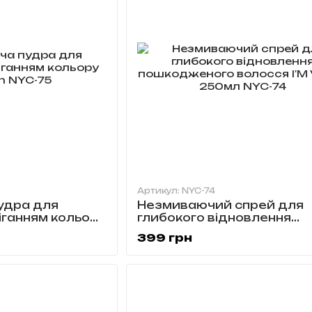
Артикул: NYC-74
удра для
Незмиваючий спрей для
іганням кольору
глибокого відновлення
5
пошкодженого волосся I'‎
399 грн
Vegan 250мл NYC-74