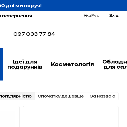
:00 дні ми поруч!
а повернення
Укр
Рус
Вхід
097 033-77-84
Ідеї для
Обладн
Косметологія
подарунків
для са
популярністю
Cпочатку дешевше
За назвою