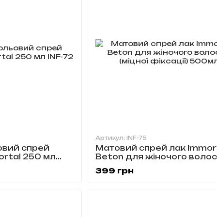
Артикул: INF-75
овий спрей
Матовий спрей лак Immor
rtal 250 мл
Beton для жіночого воло
(міцної фіксації) 500мл
399 грн