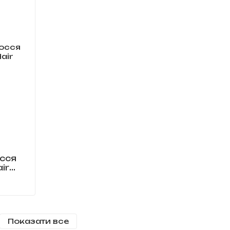
осся
ir
Показати все