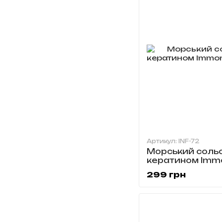
Артикул: INF-72
Морський соль
кератином Immo
INF-72
299 грн