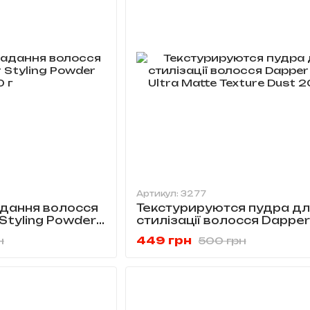
Артикул: 3277
адання волосся
Текстурируются пудра дл
r Styling Powder
стилізації волосся Dappe
Ultra Matte Texture Dust 
449 грн
н
500 грн