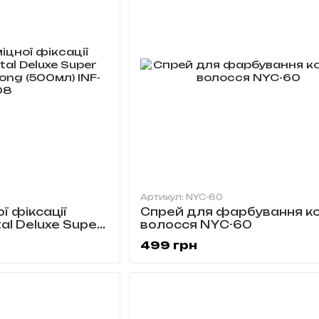
Артикул: NYC-60
ї фіксації
Спрей для фарбування ко
al Deluxe Super
волосся NYC-60
ng (500мл) INF-
499 грн