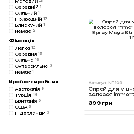
Матовий
21
Середній
1
Сильний
1
Природній
17
Блискучий
1
немає
2
Фіксація
Легка
12
Середня
15
Сильна
16
Суперсильна
3
немає
1
Країна-виробник
Артикул: INF-108
Спрей для міцно
Австралія
3
волосся Immort
Турція
48
Spray Mega Stro
Британія
8
399 грн
108
США
8
Нідерланди
3