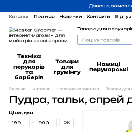
Перейти до основного контенту
Дзвони, замовл
Каталог
Про нас
Новинки
Контакти
Відгук
Угода користувача
Гарантія
Товари для перукарів
Техніка
для
Товари
Ножиці
перукарів
для
перукарські
та
грумінгу
барберів
Головна
Каталог
Чоловіча косметика
Товари для 
Пудра, тальк, спрей 
Ціна, грн
Від Ціна, грн
До Ціна, грн
ОК