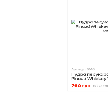
Артикул: 5146
Пудра перукар
Pinaud Whiskey
255 г
760 грн
870 гр