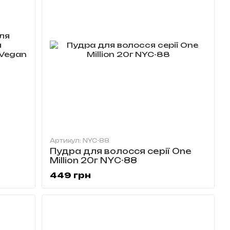
Артикул: NYC-88
Пудра для волосся серії One
Million 20г NYC-88
M
449 грн