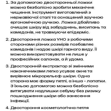
За допомогою двосторонньої ложки
можна безболісно зробити механічне
чищення. Інструмент виготовлений з
нержавіючої сталі та оснащений зручною
ергономічною ручкою. Ложка дбайливо
очищає шкіру від забруднень, висипань та
камедонів, не травмуючи епідерміс.
Двостороння ложка УНО з робочими
сторонами різних розмірів позбавляє
камедонів і надає шкірі гарного виду. Її
можна використовувати не лише у
професійних салонах, а й удома.
Двосторонній екстрактор зі змінними
наконечниками легко усуває акне та
вирівнює мікрорельєф шкіри. Одна
сторона має форму петлі, а інша – лопатки.
З їхньою допомогою можна безболісно
витягувати надлишки себуму без ризику
пошкодження шкіри або занесення
інфекції.
Двостороння косметологічна петля