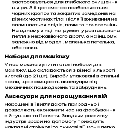
застосовується для глибокого очищення
шкіри. З її допомогою позбавляються
чорних крапок та закритих камедонів на
різних частинах тіла. Після її вживання не
залишається слідів, плям та почервонінь.
На одному кінці інструменту розташована
петля з нержавіючого дроту, а на іншому,
залежно від моделі, маленька петелька,
або голка.
Набори для макіяжу
У нас можна купити готові набори для
макіяжу, що складаються з різної кількості
кистей (до 21 шт). Вироби упаковані в стильні
чохли, що захищають аксесуари від
механічних пошкоджень та забруднень.
Аксесуари для нарощування вій
Нарощені вії виглядають природньо і
дозволяють економити час на фарбування
вій тушшю та її зняття. Завдяки розвитку
індустрії краси на допомогу приходять
накладні стрічкові та пучкові вії. Вони легко