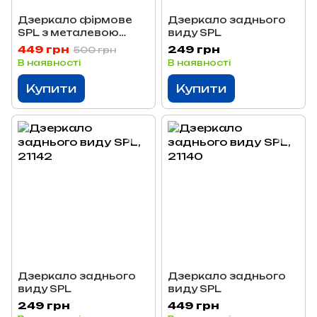
Дзеркало фірмове
Дзеркало заднього
SPL з металевою
виду SPL
вставкою 21143
449 грн
249 грн
500 грн
В наявності
В наявності
Купити
Купити
Дзеркало заднього
Дзеркало заднього
виду SPL
виду SPL
249 грн
449 грн