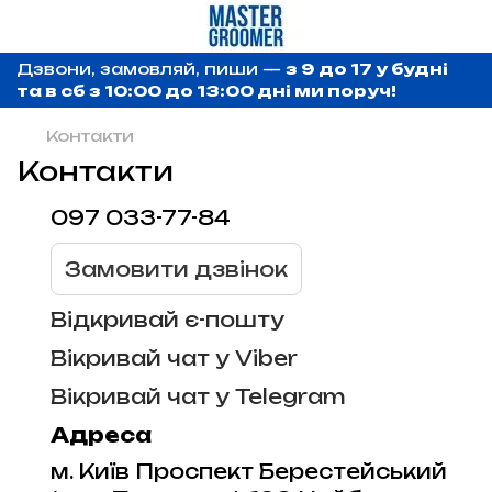
Дзвони, замовляй, пиши —
з 9 до 17 у будні
та в сб з 10:00 до 13:00 дні ми поруч!
Контакти
Контакти
097 033-77-84
Замовити дзвінок
Відкривай є-пошту
Вікривай чат у Viber
Вікривай чат у Telegram
Адреса
м. Київ Проспект Берестейський