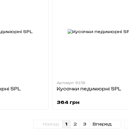
Артикул: 9218
рні SPL
Кусачки педикюрні SPL
364 грн
Назад
1
2
3
Вперед