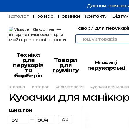
Перейти до основного контенту
Дзвони, замовл
Каталог
Про нас
Новинки
Контакти
Відгук
Угода користувача
Гарантія
Товари для перукарів
Техніка
для
Товари
Ножиці
перукарів
для
перукарські
та
грумінгу
барберів
Головна
Каталог
Косметологія
Кусачки для манік
Кусачки для манікю
Ціна, грн
Від Ціна, грн
До Ціна, грн
ОК