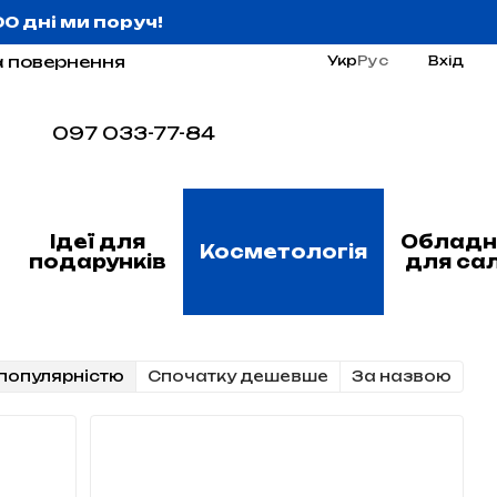
:00 дні ми поруч!
а повернення
Укр
Рус
Вхід
097 033-77-84
Ідеї для
Обладн
Косметологія
подарунків
для са
популярністю
Cпочатку дешевше
За назвою