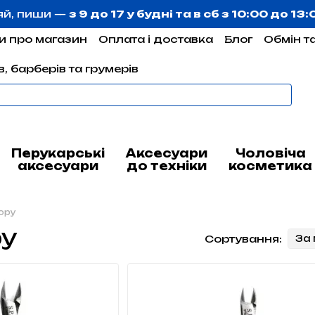
яй, пиши —
з 9 до 17 у будні та в сб з 10:00 до 13
и про магазин
Оплата і доставка
Блог
Обмін т
, барберів та грумерів
Перукарські
Аксесуари
Чоловіча
аксесуари
до техніки
косметика
юру
ру
Сортування:
За 