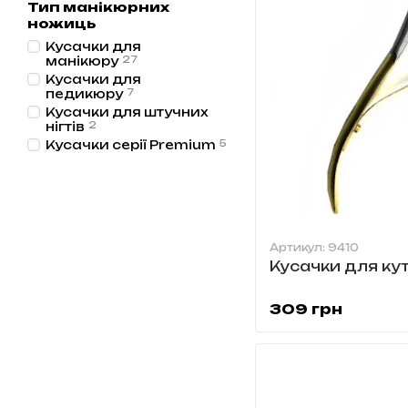
Тип манікюрних
ножиць
Кусачки для
манікюру
27
Кусачки для
педикюру
7
Кусачки для штучних
нігтів
2
Кусачки серії Premium
5
Артикул: 9410
Кусачки для ку
309 грн