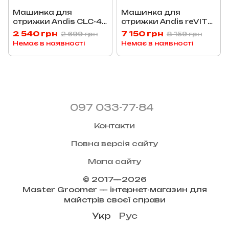
Машинка для
Машинка для
стрижки Andis CLC-4
стрижки Andis reVITE
inCRED AN 40000
Grey Taper AN 86105
2 540 грн
7 150 грн
2 699 грн
8 159 грн
Немає в наявності
Немає в наявності
097 033-77-84
Контакти
Повна версія сайту
Мапа сайту
© 2017—2026
Master Groomer — інтернет-магазин для
майстрів своєї справи
Укр
Рус