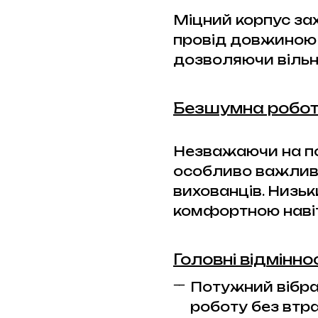
Міцний корпус за
провід довжиною 2
дозволяючи вільн
Безшумна робо
Незважаючи на по
особливо важлив
вихованців. Низьки
комфортною навіт
Головні відмінно
Потужний вібра
роботу без втра