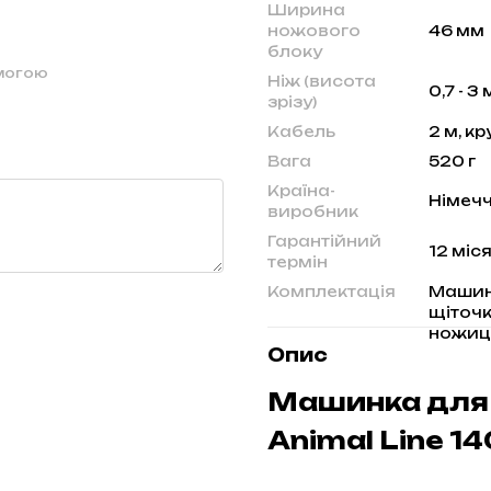
Ширина
ножового
46 мм
блоку
омогою
Ніж (висота
0,7 - 3
зрізу)
Кабель
2 м, к
Вага
520 г
Країна-
Німеч
виробник
Гарантійний
12 міс
термін
Комплектація
Машинка
щіточк
ножиц
Опис
Машинка для
Animal Line 1