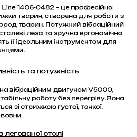
 Line 1406-0482 – це професійна
жки тварин, створена для роботи з
ород тварин. Потужний вібраційний
 сталеві леза та зручна ергономічна
ть її ідеальним інструментом для
анцями.
вність та потужність
а вібраційним двигуном V5000,
табільну роботу без перегріву. Вона
ся зі стрижкою густої, тонкої,
 вовни.
з легованої сталі