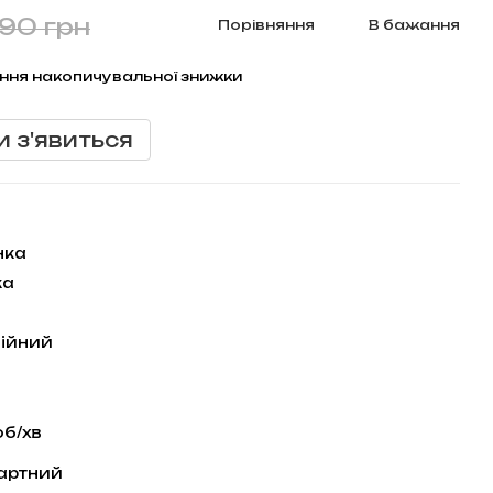
890 грн
Порівняння
В бажання
ння накопичувальної знижки
и з'явиться
нка
жа
ційний
б/хв
артний