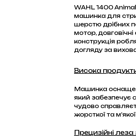
WAHL 1400 Animal
машинка для стри
шерстю дрібних п
мотор, довговічні
конструкція робля
догляду за вихов
Висока продукти
Машинка оснащен
який забезпечує с
чудово справляєть
жорсткої та м'якої
Прецизійні леза 