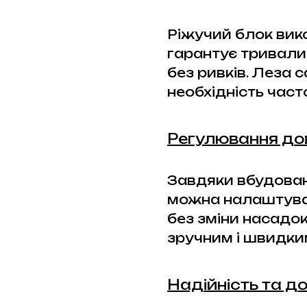
Ріжучий блок вико
гарантує тривали
без ривків. Леза
необхідність часто
Регулювання до
Завдяки вбудова
можна налаштуват
без зміни насадо
зручним і швидки
Надійність та до