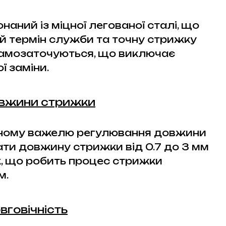
наний із міцної легованої сталі, що
й термін служби та точну стрижку
 самозаточуються, що виключає
ї заміни.
вжини стрижки
ному важелю регулювання довжини
и довжину стрижки від 0.7 до 3 мм
к, що робить процес стрижки
м.
вговічність