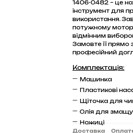
1406-0482 – це на
інструмент для п
використання. Зав
потужному мотору
відмінним вибором
Замовте її прямо 
професійний догл
Комплектація:
Машинка
Пластикові насадк
Щіточка для ч
Олія для змащ
Ножиці
Доставка
Оплат