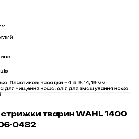
 мм
руглий
чина
яців
; Пластикові насадки – 4, 5, 9, 14, 19 мм.;
а для чищення ножа; олія для змащування ножа;
і
 стрижки тварин WAHL 1400
406-0482