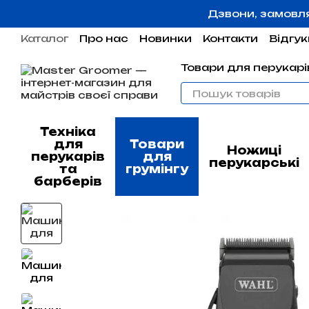
Перейти до основного контенту
Дзвони, замовл
Каталог
Про нас
Новинки
Контакти
Відгук
Угода користувача
Гарантія
Товари для перукарів
Техніка
для
Товари
Ножиці
перукарів
для
перукарські
та
грумінгу
барберів