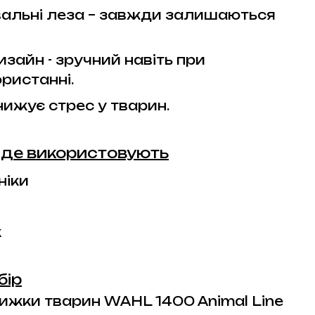
альні леза – завжди залишаються
зайн - зручний навіть при
ристанні.
нижує стрес у тварин.
і де використовують
ніки
к
бір
жки тварин WAHL 1400 Animal Line