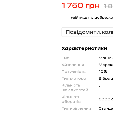
1 750 грн
1 
%
Увійти
для відображе
Повідомити, кол
Характеристики
Тип
Маши
Живлення
Мере
Потужність
10 Вт
Тип мотора
Bібра
Кількість
1
швидкостей
Кількість
6000 о
оборотів
Тип кріплення
Станд