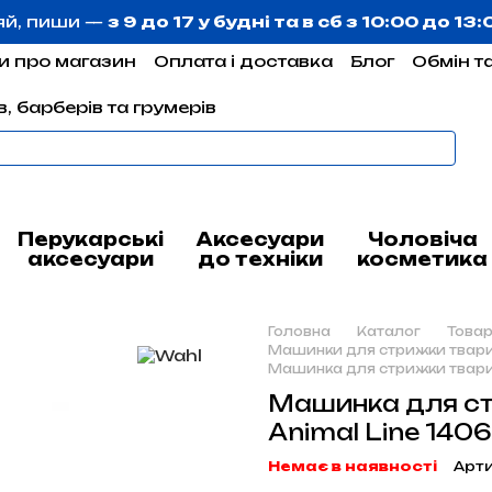
яй, пиши —
з 9 до 17 у будні та в сб з 10:00 до 13
и про магазин
Оплата і доставка
Блог
Обмін т
, барберів та грумерів
Перукарські
Аксесуари
Чоловіча
аксесуари
до техніки
косметика
Головна
Каталог
Товар
Машинки для стрижки твари
Машинка для стрижки твари
Машинка для с
Animal Line 140
Немає в наявності
Арти