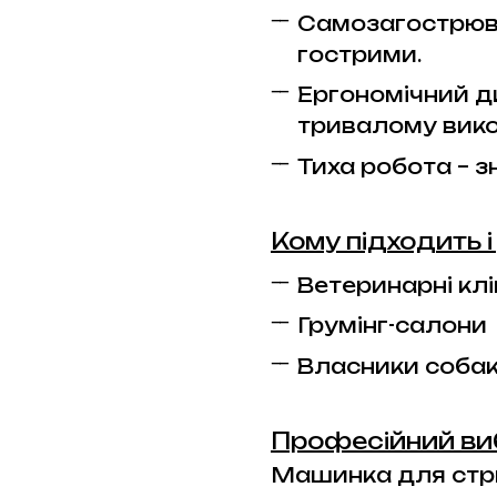
Самозагострюв
гострими.
Ергономічний ди
тривалому вико
Тиха робота – з
Кому підходить 
Ветеринарні клі
Грумінг-салони
Власники соба
Професійний ви
Машинка для стри