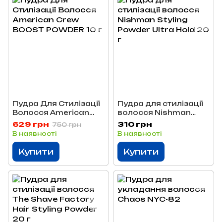
Пудра Для Стилізації
Пудра для стилізації
Волосся American
волосся Nishman
Crew BOOST POWDER
Styling Powder Ultra
629 грн
310 грн
750 грн
10 г
Hold 20 г
В наявності
В наявності
Купити
Купити