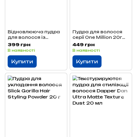
Відновлююча пудра
Пудра для волосся
для волосся із
серії One Million 20г
зберіганням кольору
NYC-88
399 грн
449 грн
I'‎M Vegan NYC-75
В наявності
В наявності
Купити
Купити