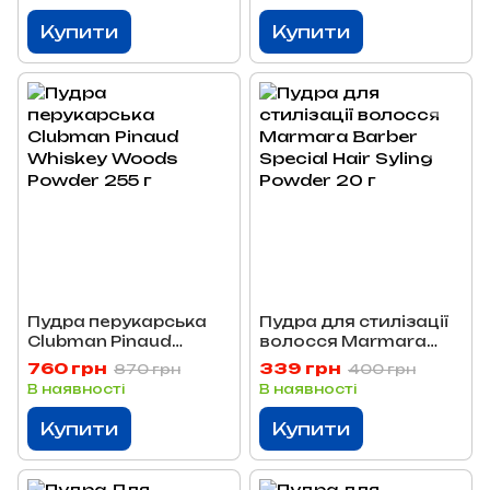
Купити
Купити
Пудра перукарська
Пудра для стилізації
Clubman Pinaud
волосся Marmara
Whiskey Woods
Barber Special Hair
760 грн
339 грн
870 грн
400 грн
Powder 255 г
Syling Powder 20 г
В наявності
В наявності
Купити
Купити