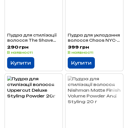
Пудра для стилізації
Пудра для укладання
волосся The Shave
волосся Chaos NYC-
Factory Hair Styling
82
290 грн
399 грн
Powder 20 г
В наявності
В наявності
Купити
Купити