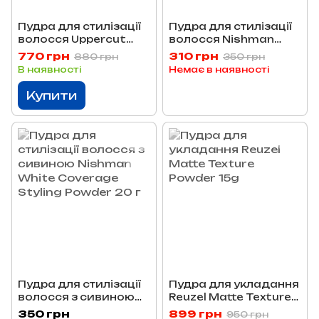
Пудра для стилізації
Пудра для стилізації
волосся Uppercut
волосся Nishman
Deluxe Styling Powder
Matte Finish Volume
770 грн
310 грн
880 грн
350 грн
20г
Powder And Styling 20
В наявності
Немає в наявності
г
Купити
Пудра для стилізації
Пудра для укладання
волосся з сивиною
Reuzel Matte Texture
Nishman White
Powder 15g
350 грн
899 грн
950 грн