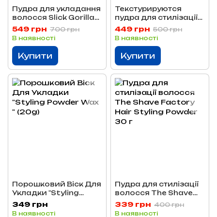
Пудра для укладання
Текстурируются
волосся Slick Gorilla
пудра для стилізації
Hair Styling Powder
волосся Dapper Dan
549 грн
449 грн
700 грн
500 грн
20 г
Ultra Matte Texture
В наявності
В наявності
Dust 20 мл
Купити
Купити
Порошковий Віск Для
Пудра для стилізації
Укладки "Styling
волосся The Shave
Powder Wax " (20g)
Factory Hair Styling
349 грн
339 грн
400 грн
Powder 30 г
В наявності
В наявності