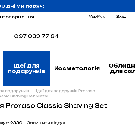
:00 дні ми поруч!
а повернення
Укр
Рус
Вхід
097 033-77-84
Ідеї для
Обладн
Косметологія
подарунків
для са
для подарунків
Ідеї для подарунків Proraso
assic Shaving Set Metal
я Proraso Classic Shaving Set
кул: 2330
Залишити відгук