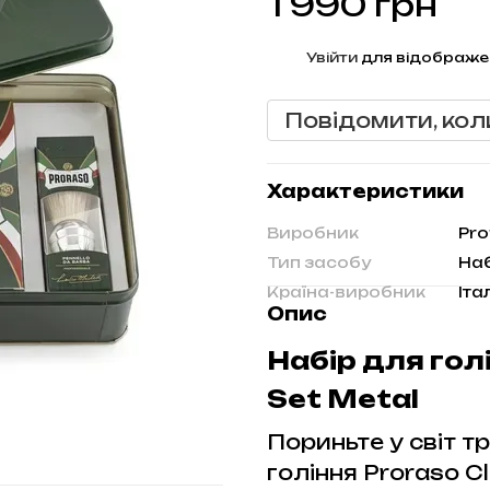
1 990 грн
%
Увійти
для відображе
Повідомити, кол
Характеристики
Виробник
Pro
Тип засобу
Наб
Країна-виробник
Іта
Опис
Набір для гол
Set Metal
Пориньте у світ т
гоління Proraso Cl