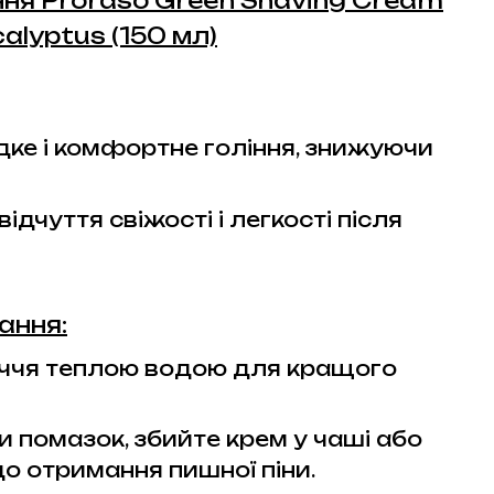
іння Proraso Green Shaving Cream
alyptus (150 мл)
дке і комфортне гоління, знижуючи
ідчуття свіжості і легкості після
ання:
ччя теплою водою для кращого
 помазок, збийте крем у чаші або
до отримання пишної піни.