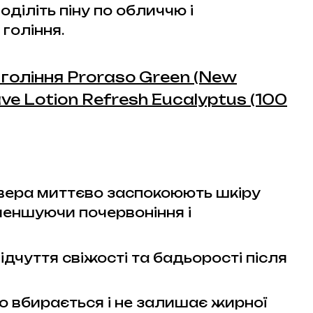
оділіть піну по обличчю і
гоління.
 гоління Proraso Green (New
ave Lotion Refresh Eucalyptus (100
е вера миттєво заспокоюють шкіру
зменшуючи почервоніння і
дчуття свіжості та бадьорості після
 вбирається і не залишає жирної