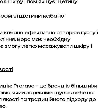
ає шкіру і пом'якшує щетину.
орсом зі щетини кабана
и кабана ефективно створює густу і
оління. Ворс має необхідну
є змогу легко масажувати шкіру і
вості
ція: Proraso – це бренд із більш ніж
рією, який зарекомендував себе на
 якості та традиційного підходу до
ою.