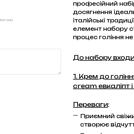
професійний набі
досягнення ідеал
італійські традиці
омогою
елемент набору с
процес гоління не
До набору входи
1. Крем до голін
cream евкаліпт і
Переваги
:
Приємний свіжи
створює відчутт