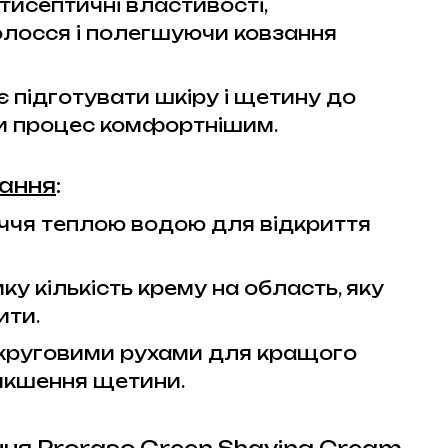
тисептичні властивості,
лосся і полегшуючи ковзання
 підготувати шкіру і щетину до
чи процес комфортнішим.
вання
:
чя теплою водою для відкриття
ку кількість крему на область, яку
ити.
круговими рухами для кращого
'якшення щетини.