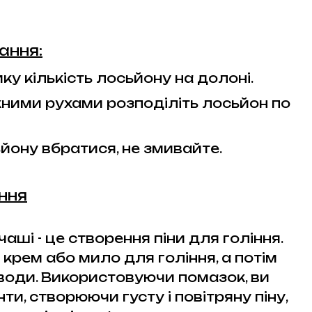
ання:
ку кількість лосьйону на долоні.
ими рухами розподіліть лосьйон по
йону вбратися, не змивайте.
іння
аші - це створення піни для гоління.
 крем або мило для гоління, а потім
води. Використовуючи помазок, ви
ти, створюючи густу і повітряну піну,