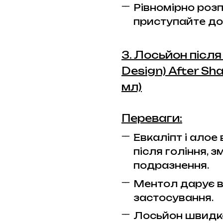
Рівномірно розп
приступайте до 
3. Лосьйон після
Design) After Sh
мл)
Переваги:
Евкаліпт і ало
після гоління, 
подразнення.
Ментол дарує ві
застосування.
Лосьйон швидко