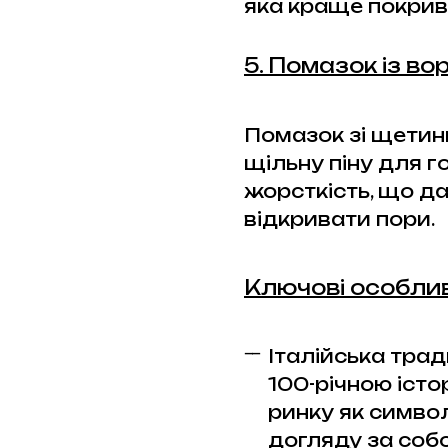
яка краще покрив
5. Помазок із в
Помазок зі щетин
щільну піну для г
жорсткість, що да
відкривати пори.
Ключові особли
Італійська тради
100-річною істо
ринку як символ
догляду за соб