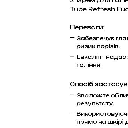
2. Крем для гол
Tube Refresh Euc
Переваги:
Забезпечує гла
ризик порізів.
Евкаліпт надає в
гоління.
Спосіб застосув
Зволожте обли
результату.
Використовуючи
прямо на шкірі 