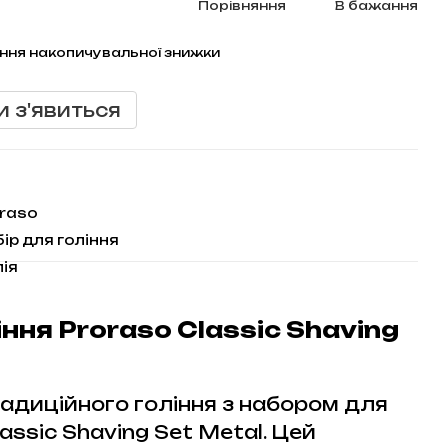
Порівняння
В бажання
ння накопичувальної знижки
и з'явиться
raso
ір для гоління
лія
іння Proraso Classic Shaving
радиційного гоління з набором для
assic Shaving Set Metal. Цей