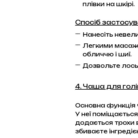
плівки на шкірі.
Спосіб застосув
Нанесіть невели
Легкими масажн
обличчю і шиї.
Дозвольте лось
4. Чаша для гол
Основна функція ч
У неї поміщається
додається трохи 
збиваєте інгредієн