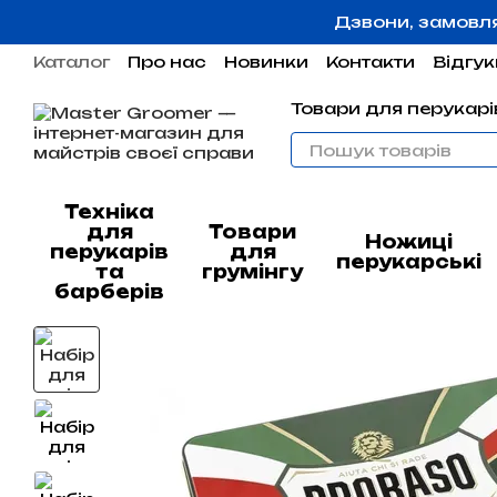
Перейти до основного контенту
Дзвони, замовл
Каталог
Про нас
Новинки
Контакти
Відгук
Угода користувача
Гарантія
Товари для перукарів
Техніка
для
Товари
Ножиці
перукарів
для
перукарські
та
грумінгу
барберів