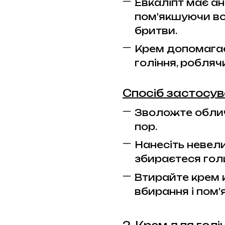
Евкаліпт має ан
пом'якшуючи во
бритви.
Крем допомагає
гоління, робля
Спосіб застосу
Зволожте облич
пор.
Нанесіть невели
збираєтеся гол
Втирайте крем 
вбирання і пом