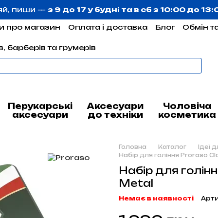
яй, пиши —
з 9 до 17 у будні та в сб з 10:00 до 13
и про магазин
Оплата і доставка
Блог
Обмін т
, барберів та грумерів
Перукарські
Аксесуари
Чоловіча
аксесуари
до техніки
косметика
Головна
Каталог
Ідеї 
Набір для гоління Proraso Cl
Набір для голінн
Metal
Немає в наявності
Арти