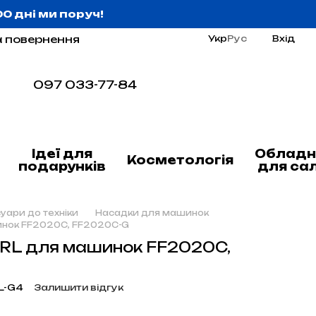
:00 дні ми поруч!
а повернення
Укр
Рус
Вхід
097 033-77-84
Ідеї для
Обладн
Косметологія
подарунків
для са
уари до техніки
Насадки для машинок
инок FF2020C, FF2020C-G
JRL для машинок FF2020C,
L-G4
Залишити відгук