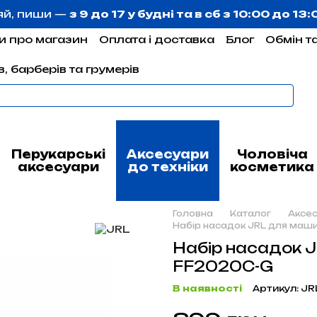
яй, пиши —
з 9 до 17 у будні та в сб з 10:00 до 13
и про магазин
Оплата і доставка
Блог
Обмін т
, барберів та грумерів
Перукарські
Аксесуари
Чоловіча
аксесуари
до техніки
косметика
Головна
Каталог
Аксес
Набір насадок JRL для маш
Набір насадок 
FF2020C-G
В наявності
Артикул: JR