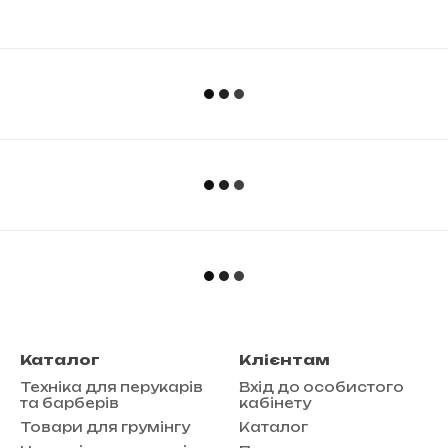
Каталог
Клієнтам
Техніка для перукарів
Вхід до особистого
та барберів
кабінету
Товари для грумінгу
Каталог