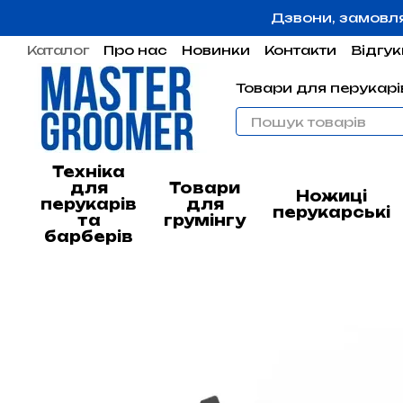
Перейти до основного контенту
Дзвони, замовл
Каталог
Про нас
Новинки
Контакти
Відгук
Угода користувача
Гарантія
Товари для перукарів
Техніка
для
Товари
Ножиці
перукарів
для
перукарські
та
грумінгу
барберів