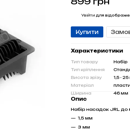
899 грн
%
Увійти
для відображе
Купити
Замо
Характеристики
Тип товару
Набір
Тип кріплення
Станд
Висота зрізу
1,5 - 2
Матеріал
пласт
Ширина
46 мм
Опис
Набір насадок JRL д
1,5 мм
3 мм