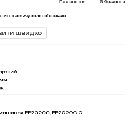
Порівняння
В бажання
ння накопичувальної знижки
вити швидко
артний
5 мм
ик
о машинок FF2020C, FF2020C-G