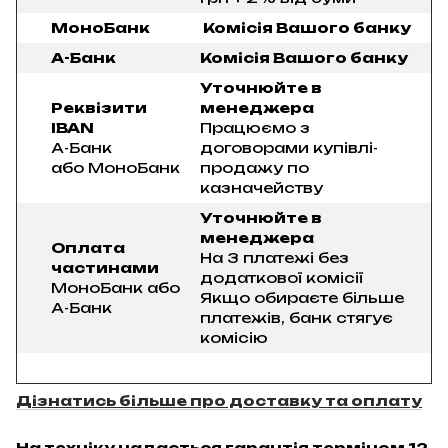
МоноБанк
Комісія Вашого банку
А-Банк
Комісія Вашого банку
Уточнюйте в
Реквізити
менеджера
IBAN
Працюємо з
А-Банк
договорами купівлі-
або МоноБанк
продажу по
казначейству
Уточнюйте в
менеджера
Оплата
На 3 платежі без
частинами
додаткової комісії
МоноБанк або
Якщо обираєте більше
А-Банк
платежів, банк стягує
комісію
Дізнатись більше про доставку та оплату
На техніку надається гарантія терміном 12