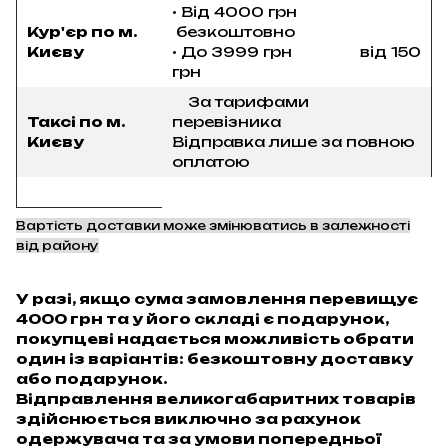
• Від 4000 грн
Кур'єр по м.
безкоштовно
Києву
• До 3999 грн від 150
грн
За тарифами
Таксі по м.
перевізника
Києву
Відправка лише за повною
оплатою
Вартість доставки може змінюватись в залежності
від району
У разі, якщо сума замовлення перевищує
4000 грн та у його складі є подарунок,
покупцеві надається можливість обрати
один із варіантів: безкоштовну доставку
або подарунок.
Відправлення великогабаритних товарів
здійснюється виключно за рахунок
одержувача та за умови попередньої