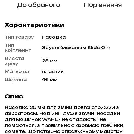
До обраного
Порівняння
Характеристики
Тип товару
Насадка
Тип
Зсувні (механізм Slide-On)
кріплення
Висота
25 мм
зрізу
Матеріал
пластик
Ширина
46 мм
Опис
Насадка 25 мм для зміни довгої стрижки з
фіксатором. Надійні і дуже зручні насадки
для машинок WAHL - не спадають і не
ламаються, з правильною формою гребінки,
саме те, що потрібно справжньому майстру