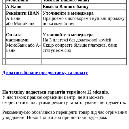
А-Банк
Комісія Вашого банку
Реквізити IBAN
Уточнюйте в менеджера
А-Банк
Працюємо з договорами купівлі-продажу
або МоноБанк
по казначейству
Оплата
Уточнюйте в менеджера
частинами
На 3 платежі без додаткової комісії
МоноБанк або А-
Якщо обираєте більше платежів, банк
Банк
стягує комісію
Дізнатись більше про доставку та оплату
На техніку надається гарантія терміном 12 місяців.
У нас також працює сервісний центр, де ви можете
скористатися послугами ремонту та заточування інструментів.
Рекомендуємо обов’язково перевіряти товар під час отримання
у відділенні Нової Пошти або при доставці кур'єром.