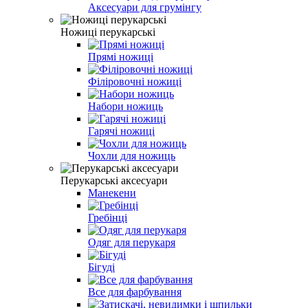
Аксесуари для грумінгу
Ножиці перукарські
Прямі ножиці
Філіровочні ножиці
Набори ножиць
Гарячі ножиці
Чохли для ножиць
Перукарські аксесуари
Манекени
Гребінці
Одяг для перукаря
Бігуді
Все для фарбування