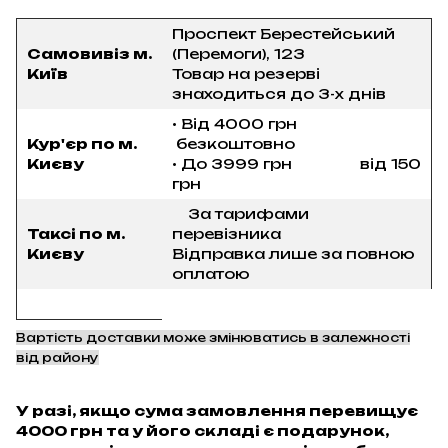
Проспект Берестейський
Самовивіз м.
(Перемоги), 123
Київ
Товар на резерві
знаходиться до 3-х днів
• Від 4000 грн
Кур'єр по м.
безкоштовно
Києву
• До 3999 грн від 150
грн
За тарифами
Таксі по м.
перевізника
Києву
Відправка лише за повною
оплатою
Вартість доставки може змінюватись в залежності
від району
У разі, якщо сума замовлення перевищує
4000 грн та у його складі є подарунок,