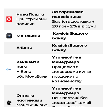
За тарифами
Нова Пошта
перевізника
При отриманні
Вартість доставки +
посилки
20 грн + 2% від суми
Комісія Вашого
МоноБанк
банку
Комісія Вашого
А-Банк
банку
Уточнюйте в
Реквізити
менеджера
IBAN
Працюємо з
А-Банк
договорами купівлі-
або МоноБанк
продажу по
казначейству
Уточнюйте в
менеджера
Оплата
На 3 платежі без
частинами
додаткової комісії
МоноБанк або