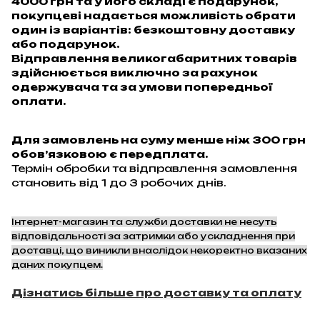
4000 грн та у його складі є подарунок,
покупцеві надається можливість обрати
один із варіантів: безкоштовну доставку
або подарунок.
Відправлення великогабаритних товарів
здійснюється виключно за рахунок
одержувача та за умови попередньої
оплати.
Для замовлень на суму менше ніж 300 грн
обов’язковою є передплата.
Термін обробки та відправлення замовлення
становить від 1 до 3 робочих днів.
Інтернет-магазин та служби доставки не несуть
відповідальності за затримки або ускладнення при
доставці, що виникли внаслідок некоректно вказаних
даних покупцем.
Дізнатись більше про доставку та оплату