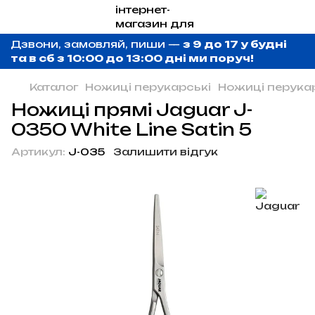
Дзвони, замовляй, пиши —
з 9 до 17 у будні
та в сб з 10:00 до 13:00 дні ми поруч!
Каталог
Ножиці перукарські
Ножиці перука
Ножиці прямі Jaguar J-
0350 White Line Satin 5
Артикул:
J-035
Залишити відгук