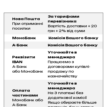
За тарифами
Нова Пошта
перевізника
При отриманні
Вартість доставки + 20
посилки
грн + 2% від суми
МоноБанк
Комісія Вашого банку
А-Банк
Комісія Вашого банку
Уточнюйте в
Реквізити
менеджера
IBAN
Працюємо з
А-Банк
договорами купівлі-
або МоноБанк
продажу по
казначейству
Уточнюйте в
менеджера
Оплата
На 3 платежі без
частинами
додаткової комісії
МоноБанк або
Якщо обираєте більше
А-Банк