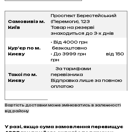
Проспект Берестейський
Самовивіз м.
(Перемоги), 123
Київ
Товар на резерві
знаходиться до 3-х днів
• Від 4000 грн
Кур'єр по м.
безкоштовно
Києву
• До 3999 грн від 150
грн
За тарифами
Таксі по м.
перевізника
Києву
Відправка лише за повною
оплатою
Вартість доставки може змінюватись в залежності
від району
У разі, якщо сума замовлення перевищує