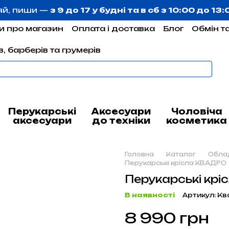
яй, пиши —
з 9 до 17 у будні та в сб з 10:00 до 13
и про магазин
Оплата і доставка
Блог
Обмін т
, барберів та грумерів
Перукарські
Аксесуари
Чоловіча
аксесуари
до техніки
косметика
Головна
Каталог
Облад
Перукарські крісла КВАДРО
Перукарські кр
В наявності
Артикул: К
8 990 грн