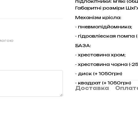
підлокітники: м'які (обш
Габаритні розміри Шх
Механізм крісла:
- пневмопідйомника;
- гідровліеская помпа (
омогою
БАЗА:
- хрестовина хром;
- хрестовина чорна (-25
- диск (+ 1050грн)
- квадрат (+ 1050грн)
Доставка
Оплат