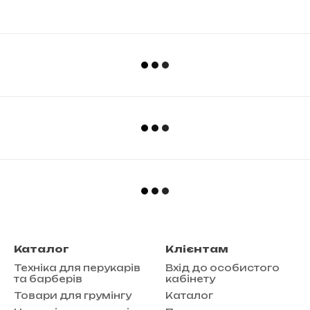
Каталог
Клієнтам
Техніка для перукарів
Вхід до особистого
та барберів
кабінету
Товари для грумінгу
Каталог