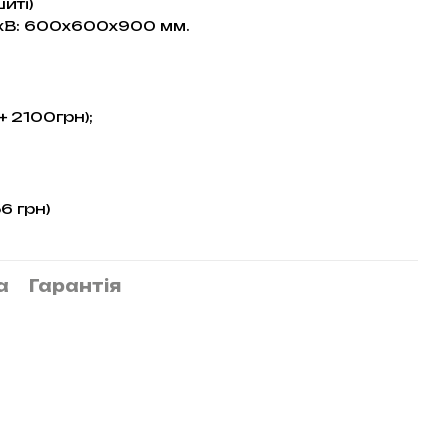
иті)
ГхВ: 600х600х900 мм.
+ 2100грн);
6 грн)
а
Гарантія