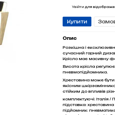
%
Увійти
для відображе
Купити
Замо
Опис
Розкішна і ексклюзивн
сучасний гарний диза
Крісло має масивну ф
Висота крісла регулює
пневмопідйомника.
Хрестовина може бути 
якісним шкірзамінник
стійким до впливів різ
комплектуючі: Італія /
підставка: хрестовина 
підйомник: пневматика 