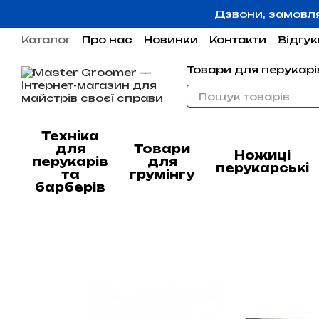
Перейти до основного контенту
Дзвони, замовл
Каталог
Про нас
Новинки
Контакти
Відгук
Угода користувача
Гарантія
Товари для перукарів
Техніка
для
Товари
Ножиці
перукарів
для
перукарські
та
грумінгу
барберів