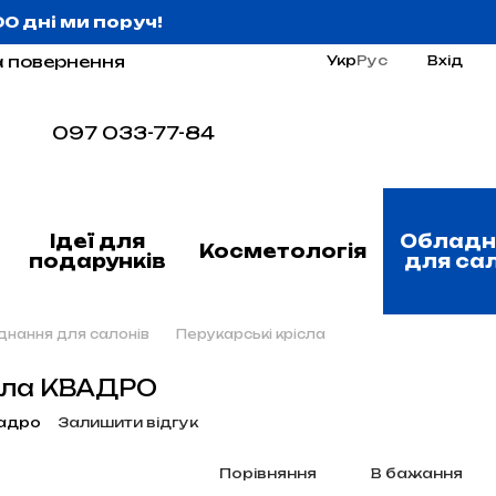
:00 дні ми поруч!
а повернення
Укр
Рус
Вхід
097 033-77-84
Ідеї для
Обладн
Косметологія
подарунків
для са
нання для салонів
Перукарські крісла
ісла КВАДРО
вадро
Залишити відгук
Порівняння
В бажання