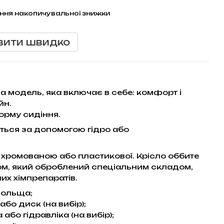
ння накопичувальної знижки
вити швидко
а модель, яка включає в себе: комфорт і
йн.
орму сидіння.
ться за допомогою гідро або
хромованою або пластикової. Крісло оббите
ом, який оброблений спеціальним складом,
них хімпрепаратів.
 Польща;
або диск (на вибір);
або гідравліка (на вибір);