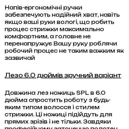
Напів-ергономічні ручки
забезпечують надійний хват, навіть
якщо ваші руки вологі, що робить
процес стрижки максимально
комфортним, а головне не
перенапружує Вашу руку роблячи
робочий процес не таким важким як
зазвичай
Лезо 6.0 дюймів зручний варіант
Довжина лез ножиць
SPL
в 6.0
дюйма спростить роботу з будь-
яким типом волосся і стилем
стрижки. Ці ножиці підійдуть для
прямих зрізів і не тільки. Завдяки
професійному заточенню полотен