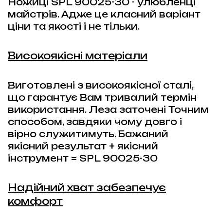
Ножиці
SPL 90025-30
- улюбленці
майстрів.
Адже це класний варіант
ціни та якості і не тільки.
Високоякісні матеріали
Виготовлені з високоякісної сталі,
що гарантує Вам тривалий термін
використання. Леза заточені Точним
способом, завдяки чому довго і
вірно служитимуть. Бажаний
якісний результат + якісний
інструмент =
SPL 90025-30
Надійний хват забезпечує
комфорт