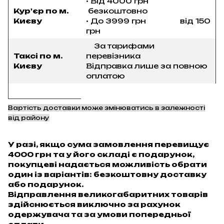
• Від 4000 грн
Кур'єр по м.
безкоштовно
Києву
• До 3999 грн від 150
грн
За тарифами
Таксі по м.
перевізника
Києву
Відправка лише за повною
оплатою
Вартість доставки може змінюватись в залежності
від району
У разі, якщо сума замовлення перевищує
4000 грн та у його складі є подарунок,
покупцеві надається можливість обрати
один із варіантів: безкоштовну доставку
або подарунок.
Відправлення великогабаритних товарів
здійснюється виключно за рахунок
одержувача та за умови попередньої