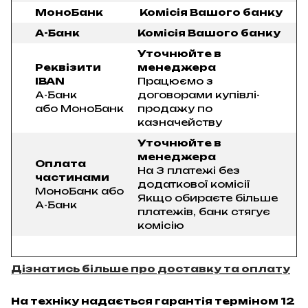
МоноБанк
Комісія Вашого банку
А-Банк
Комісія Вашого банку
Уточнюйте в
Реквізити
менеджера
IBAN
Працюємо з
А-Банк
договорами купівлі-
або МоноБанк
продажу по
казначейству
Уточнюйте в
менеджера
Оплата
На 3 платежі без
частинами
додаткової комісії
МоноБанк або
Якщо обираєте більше
А-Банк
платежів, банк стягує
комісію
Дізнатись більше про доставку та оплату
На техніку надається гарантія терміном 12