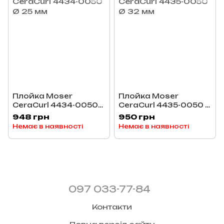
Плойка Moser
Плойка Moser
CeraCurl 4434-0050
CeraCurl 4435-0050 Ø
Ø 25 мм
32 мм
948 грн
950 грн
Немає в наявності
Немає в наявності
097 033-77-84
Контакти