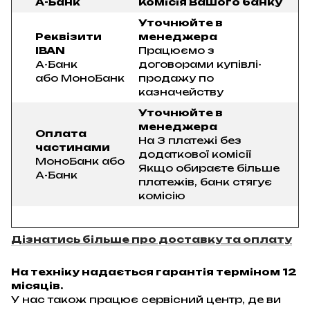
А-Банк
Комісія Вашого банку
Уточнюйте в
Реквізити
менеджера
IBAN
Працюємо з
А-Банк
договорами купівлі-
або МоноБанк
продажу по
казначейству
Уточнюйте в
менеджера
Оплата
На 3 платежі без
частинами
додаткової комісії
МоноБанк або
Якщо обираєте більше
А-Банк
платежів, банк стягує
комісію
Дізнатись більше про доставку та оплату
На техніку надається гарантія терміном 12
місяців.
У нас також працює сервісний центр, де ви