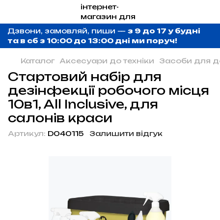
Дзвони, замовляй, пиши —
з 9 до 17 у будні
та в сб з 10:00 до 13:00 дні ми поруч!
Каталог
Аксесуари до техніки
Засоби для д
Стартовий набір для
дезінфекції робочого місця
10в1, All Inclusive, для
салонів краси
Артикул:
D040115
Залишити відгук