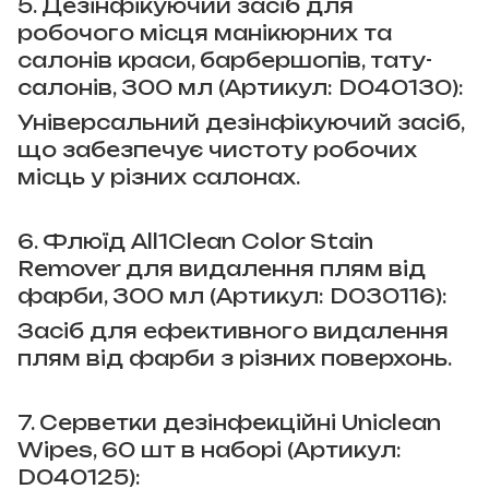
5. Дезінфікуючий засіб для
робочого місця манікюрних та
салонів краси, барбершопів, тату-
салонів, 300 мл (Артикул: D040130):
Універсальний дезінфікуючий засіб,
що забезпечує чистоту робочих
місць у різних салонах.
6. Флюїд All1Clean Color Stain
Remover для видалення плям від
фарби, 300 мл (Артикул: D030116):
Засіб для ефективного видалення
плям від фарби з різних поверхонь.
7. Серветки дезінфекційні Uniclean
Wipes, 60 шт в наборі (Артикул:
D040125):