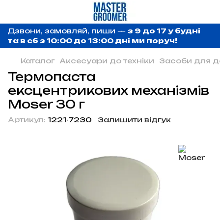
Дзвони, замовляй, пиши —
з 9 до 17 у будні
та в сб з 10:00 до 13:00 дні ми поруч!
Каталог
Аксесуари до техніки
Засоби для д
Термопаста
ексцентрикових механізмів
Moser 30 г
Артикул:
1221-7230
Залишити відгук