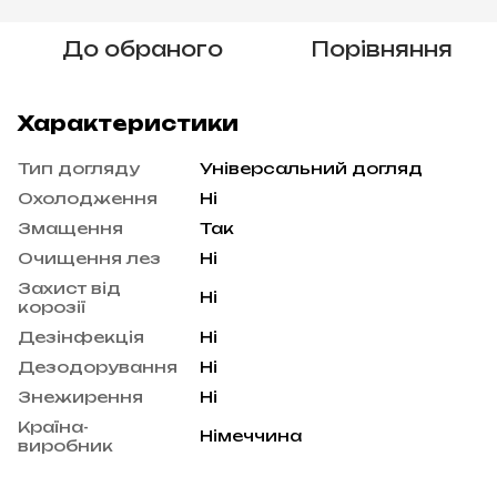
До обраного
Порівняння
Характеристики
Тип догляду
Універсальний догляд
Охолодження
Ні
Змащення
Так
Очищення лез
Ні
Захист від
Ні
корозії
Дезінфекція
Ні
Дезодорування
Ні
Знежирення
Ні
Країна-
Німеччина
виробник