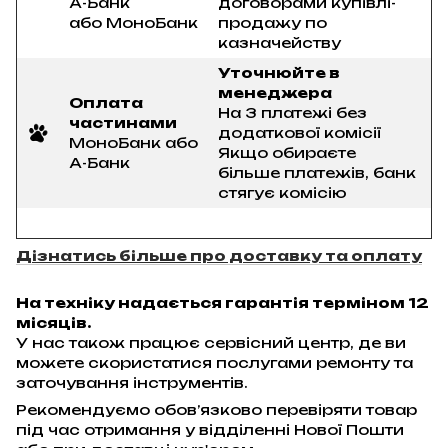
А-Банк
договорами купівлі-
або МоноБанк
продажу по
казначейству
Уточнюйте в
менеджера
Оплата
На 3 платежі без
частинами
додаткової комісії
МоноБанк або
Якщо обираєте
А-Банк
більше платежів, банк
стягує комісію
Дізнатись більше про доставку та оплату
На техніку надається гарантія терміном 12
місяців.
У нас також працює сервісний центр, де ви
можете скористатися послугами ремонту та
заточування інструментів.
Рекомендуємо обов’язково перевіряти товар
під час отримання у відділенні Нової Пошти