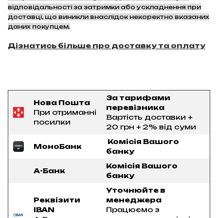
відповідальності за затримки або ускладнення при
доставці, що виникли внаслідок некоректно вказаних
даних покупцем.
Дізнатись більше про доставку та оплату
За тарифами
Нова Пошта
перевізника
При отриманні
Вартість доставки +
посилки
20 грн + 2% від суми
Комісія Вашого
МоноБанк
банку
Комісія Вашого
А-Банк
банку
Уточнюйте в
Реквізити
менеджера
IBAN
Працюємо з