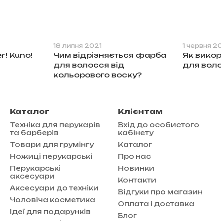
18 липня 2021
1 червня 2
r! Kuno!
Чим відрізняється фарба
Як викор
для волосся від
для вол
кольорового воску?
Каталог
Клієнтам
Техніка для перукарів
Вхід до особистого
та барберів
кабінету
Товари для грумінгу
Каталог
Ножиці перукарські
Про нас
Перукарські
Новинки
аксесуари
Контакти
Аксесуари до техніки
Відгуки про магазин
Чоловіча косметика
Оплата і доставка
Ідеї для подарунків
Блог