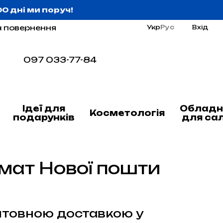
:00 дні ми поруч!
а повернення
Укр
Рус
Вхід
097 033-77-84
Ідеї для
Обладн
Косметологія
подарунків
для са
мат Нової пошти
штовною доставкою у