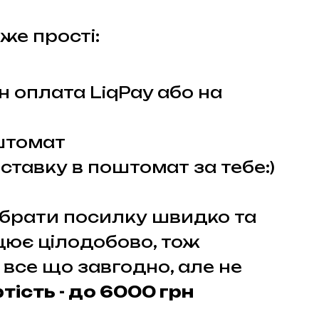
же прості:
н оплата LiqPay або на
оштомат
ставку в поштомат за тебе:)
забрати посилку швидко та
ацює цілодобово, тож
 все що завгодно, але не
тість - до 6000 грн