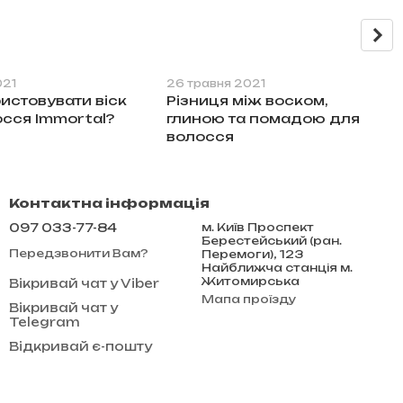
021
26 травня 2021
истовувати віск
Різниця між воском,
осся Immortal?
глиною та помадою для
волосся
Контактна інформація
097 033-77-84
м. Київ Проспект
Берестейський (ран.
Передзвонити Вам?
Перемоги), 123
Найближча станція м.
Житомирська
Вікривай чат у Viber
Мапа проїзду
Вікривай чат у
Telegram
Відкривай є-пошту