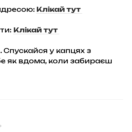
адресою:
Клікай тут
ти:
Клікай тут
. Спускайся у капцях з
е як вдома, коли забираєш
ю