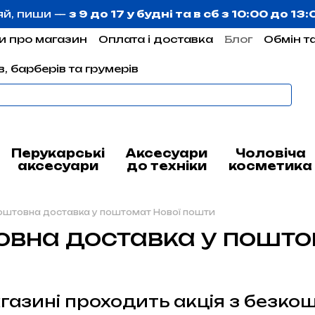
яй, пиши —
з 9 до 17 у будні та в сб з 10:00 до 13
и про магазин
Оплата і доставка
Блог
Обмін т
, барберів та грумерів
Перукарські
Аксесуари
Чоловіча
аксесуари
до техніки
косметика
оштовна доставка у поштомат Нової пошти
вна доставка у пошто
газині проходить акція з безко