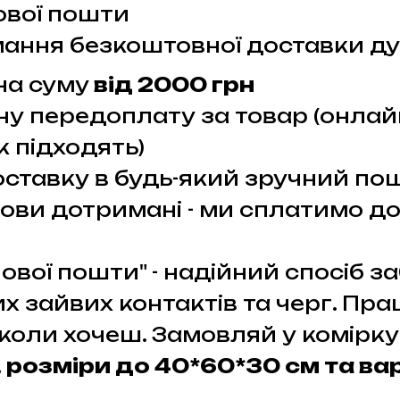
вої пошти
ання безкоштовної доставки ду
на суму
від 2000 грн
ну передоплату за товар (онлай
 підходять)
доставку в будь-який зручний п
ови дотримані - ми сплатимо до
ової пошти" - надійний спосіб 
их зайвих контактів та черг. Пр
коли хочеш. Замовляй у комірку
,
розміри до 40*60*30 см та вар