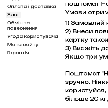
поштомат Но
Оплата і доставка
Умови отрим
Блог
1) Замовляй 
Обмін та
повернення
2) Внеси пов
Угода користувача
картку також
Мапа сайту
3) Вкажіть 
Гарантія
Якщо три ум
Поштомат "Н
зручно. Ніяк
користуйся, 
більше 20 кг