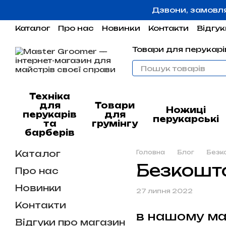
Перейти до основного контенту
Дзвони, замовл
Каталог
Про нас
Новинки
Контакти
Відгук
Угода користувача
Гарантія
Товари для перукарів
Техніка
для
Товари
Ножиці
перукарів
для
перукарські
та
грумінгу
барберів
Каталог
Головна
Блог
Безк
Безкошто
Про нас
Новинки
27 липня 2022
Контакти
в нашому ма
Відгуки про магазин