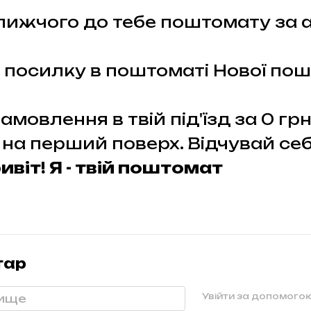
ижчого до тебе поштомату за 
 посилку в поштоматі Нової пош
мовлення в твій під'їзд за 0 грн
на перший поверх. Відчувай себ
ивіт! Я - твій поштомат
тар
Увійти за допомого