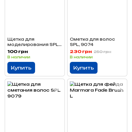
Щетка для
Сметка для волос
моделирования SPL,
SPL, 9074
8571
100 грн
230 грн
250 грн
В наличии
В наличии
Купить
Купить