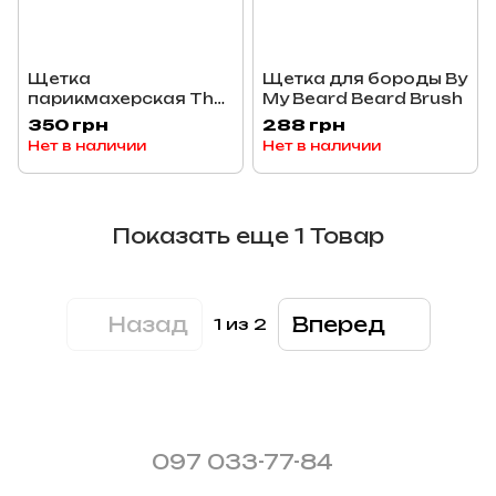
Щетка
Щетка для бороды By
парикмахерская The
My Beard Beard Brush
Shave Factory 564
350 грн
288 грн
Нет в наличии
Нет в наличии
Показать еще 1 Товар
Назад
Вперед
1
из 2
097 033-77-84