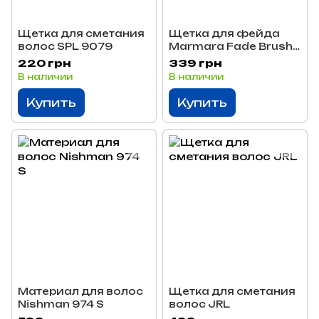
Щетка для сметания
Щетка для фейда
волос SPL 9079
Marmara Fade Brush
L
220 грн
339 грн
В наличии
В наличии
Купить
Купить
Материал для волос
Щетка для сметания
Nishman 974 S
волос JRL