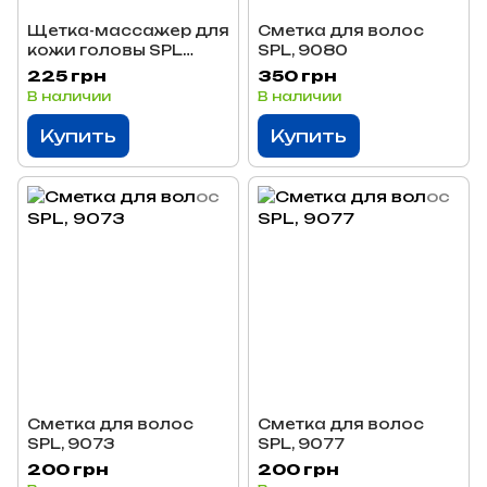
Щетка-массажер для
Сметка для волос
кожи головы SPL
SPL, 9080
8575
225 грн
350 грн
В наличии
В наличии
Купить
Купить
Сметка для волос
Сметка для волос
SPL, 9073
SPL, 9077
200 грн
200 грн