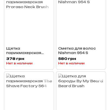
Щетка
Сметка для волос
парикмахерская
Nishman 954 S
Proraso Neck Brush
378 грн
580 грн
Нет в наличии
Нет в наличии