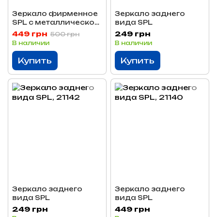
Зеркало фирменное
Зеркало заднего
SPL с металлической
вида SPL
вставкой 21143
449 грн
249 грн
500 грн
В наличии
В наличии
Купить
Купить
Зеркало заднего
Зеркало заднего
вида SPL
вида SPL
249 грн
449 грн