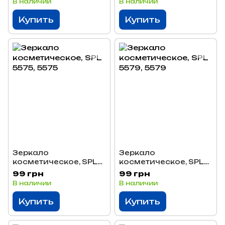
В наличии
В наличии
Купить
Купить
Зеркало
Зеркало
косметическое, SPL
косметическое, SPL
5575
5579
99 грн
99 грн
В наличии
В наличии
Купить
Купить