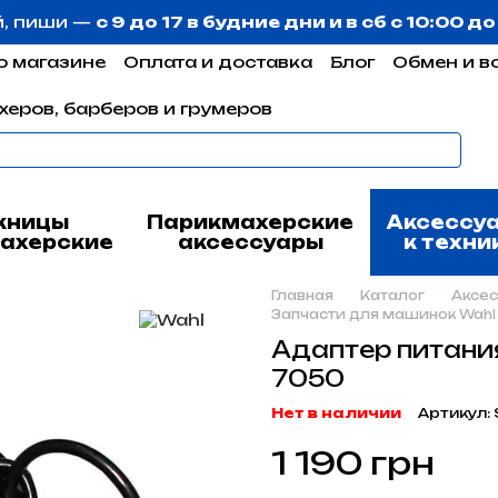
й, пиши —
с 9 до 17 в будние дни и в сб с 10:00 д
о магазине
Оплата и доставка
Блог
Обмен и в
херов, барберов и грумеров
жницы
Парикмахерские
Аксессу
ахерские
аксессуары
к техни
Главная
Каталог
Аксес
Запчасти для машинок Wahl
Адаптер питания
7050
Нет в наличии
Артикул:
1 190 грн