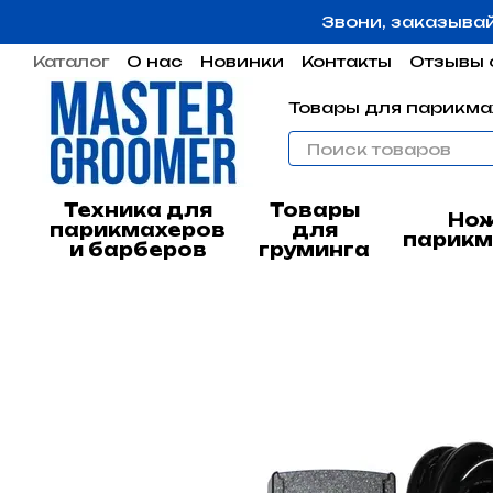
Перейти к основному контенту
Звони, заказыва
Каталог
О нас
Новинки
Контакты
Отзывы 
Пользовательское соглашение
Гарантия
Товары для парикма
Техника для
Товары
Но
парикмахеров
для
парикм
и барберов
груминга