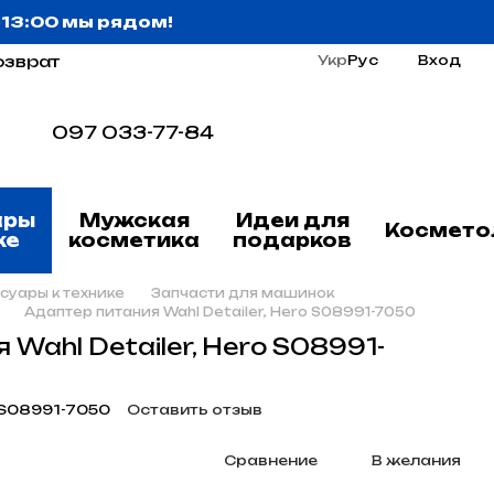
о 13:00 мы рядом!
озврат
Укр
Рус
Вход
097 033-77-84
ары
Мужская
Идеи для
Космето
ке
косметика
подарков
суары к технике
Запчасти для машинок
Адаптер питания Wahl Detailer, Hero S08991-7050
 Wahl Detailer, Hero S08991-
 S08991-7050
Оставить отзыв
Сравнение
В желания