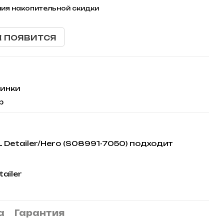
ия накопительной скидки
а появится
инки
р
l
Detailer/Hero (S08991-7050) подходит
ailer
а
Гарантия