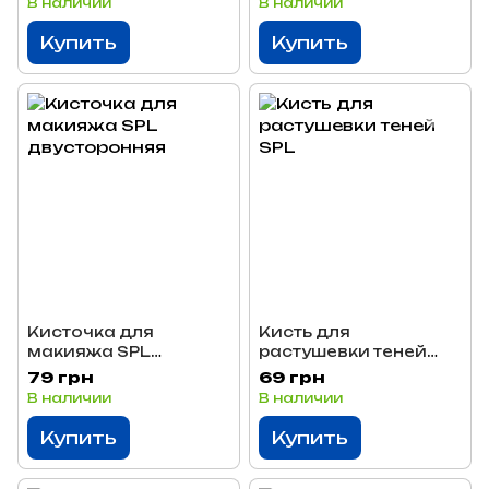
В наличии
В наличии
Купить
Купить
Кисточка для
Кисть для
макияжа SPL
растушевки теней
двусторонняя
SPL
79 грн
69 грн
В наличии
В наличии
Купить
Купить