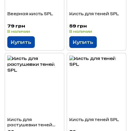
Веерная кисть SPL
Кисть для теней SPL
79 грн
59 грн
В наличии
В наличии
Купить
Купить
Кисть для
Кисть для теней SPL
растушевки теней
SPL