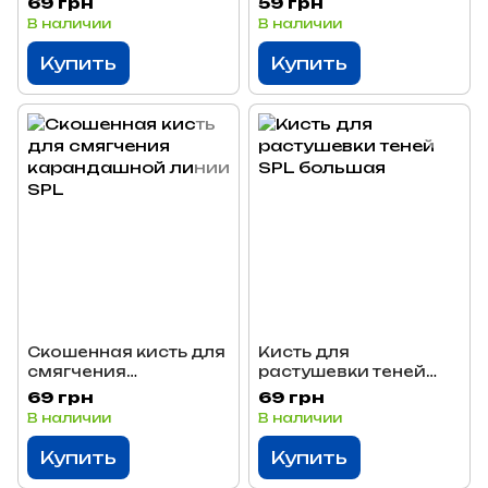
69 грн
59 грн
В наличии
В наличии
Купить
Купить
Скошенная кисть для
Кисть для
смягчения
растушевки теней
карандашной линии
SPL большая
69 грн
69 грн
SPL
В наличии
В наличии
Купить
Купить