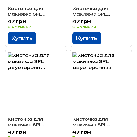
Кисточка для
Кисточка для
макияжа SPL
макияжа SPL
двусторонняя
двусторонняя с
47 грн
47 грн
аппликатором
В наличии
В наличии
Купить
Купить
Кисточка для
Кисточка для
макияжа SPL
макияжа SPL
двусторонняя
двусторонняя
47 грн
47 грн