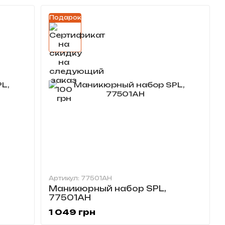
Подарок
Артикул: 77501AH
Маникюрный набор SPL,
77501AH
1 049 грн