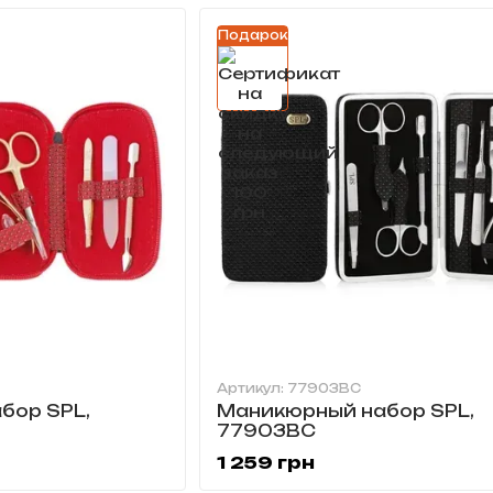
Подарок
Артикул: 77903BC
бор SPL,
Маникюрный набор SPL,
77903BC
1 259 грн