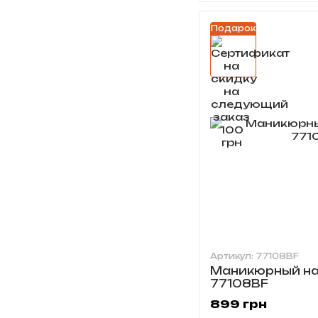
Подарок
Артикул: 77108BF
Маникюрный на
77108BF
899 грн