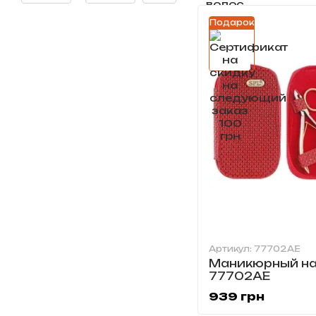
Подарок
Артикул: 77702AE
Маникюрный на
77702AE
939 грн