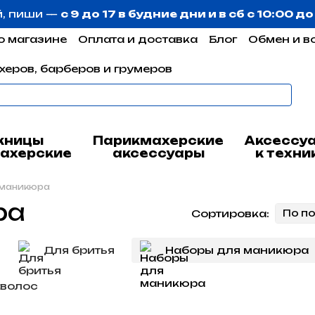
й, пиши —
с 9 до 17 в будние дни и в сб с 10:00 д
о магазине
Оплата и доставка
Блог
Обмен и в
херов, барберов и грумеров
жницы
Парикмахерские
Аксессу
ахерские
аксессуары
к техни
 маникюра
ра
Сортировка:
По п
Для бритья
Наборы для маникюра
 волос