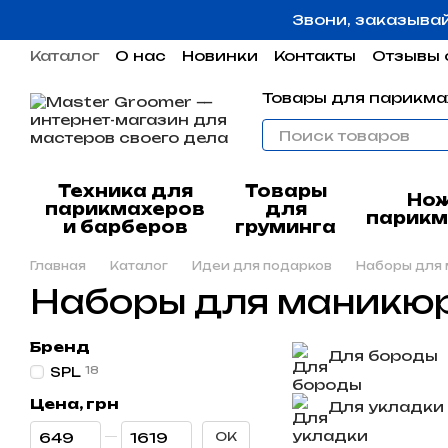
Перейти к основному контенту
Звони, заказыва
Каталог
О нас
Новинки
Контакты
Отзывы 
Пользовательское соглашение
Гарантия
Товары для парикма
Техника для
Товары
Но
парикмахеров
для
парикм
и барберов
груминга
Главная
Каталог
Идеи для подарков
Наборы для
Наборы для маникю
Бренд
Для бороды
SPL
18
Цена, грн
Для укладки
От Цена, грн
До Цена, грн
OK