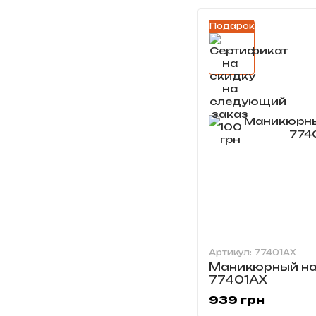
Подарок
Артикул: 77401AX
Маникюрный на
77401AX
939 грн