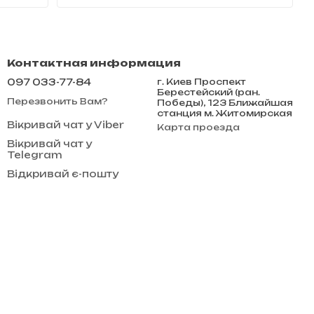
Контактная информация
097 033-77-84
г. Киев Проспект
Берестейский (ран.
Перезвонить Вам?
Победы), 123 Ближайшая
станция м. Житомирская
Вікривай чат у Viber
Карта проезда
Вікривай чат у
Telegram
Відкривай є-пошту