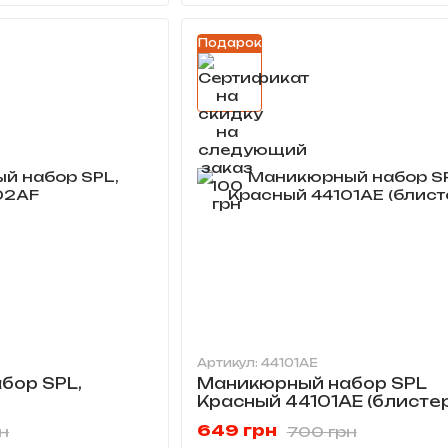
Подарок
Артикул: 44101AE
бор SPL,
Маникюрный набор SPL
Красный 44101AE (блистер
649 грн
н
700 грн