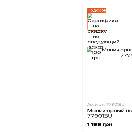
Подарок
Артикул: 77901BU
Маникюрный на
77901BU
1 199 грн