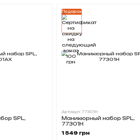
Подарок
Артикул: 77301H
бор SPL,
Маникюрный набор SPL,
77301H
1 549 грн