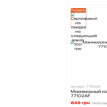
Подарок
Артикул: 77102AF
Маникюрный на
77102AF
849 грн
900 гр