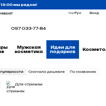
о 13:00 мы рядом!
озврат
Укр
Рус
Вход
097 033-77-84
ары
Мужская
Идеи для
Космето
ке
косметика
подарков
опулярности
Cначала дешевле
По названию
Для стрижек