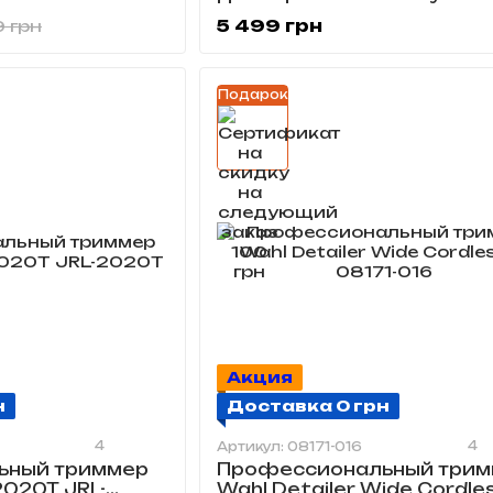
JRL-2020T-W
5 499 грн
9 грн
Подарок
Акция
н
Доставка 0 грн
4
4
Артикул: 08171-016
ьный триммер
Профессиональный трим
2020T JRL-
Wahl Detailer Wide Cordles