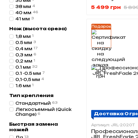
35 мм
38 мм
4
5 499 грн
5 89
40 мм
46
41 мм
3
Подарок
Нож (высота среза)
1,8 мм
1
0.5 мм
3
0,4 мм
17
0,3 мм
6
0,2 мм
1
0.1 мм
32
0.1 -0.5 мм
7
0,1-0,5 мм
4
1.6 мм
1
Тип крепления
Стандартный
63
Легкосъемный (Quick
Доставка 0 гр
Change)
6
Быстрая замена
Артикул: JRL-2020T
ножей
Профессионал
JRL FreshFade 
Да
13