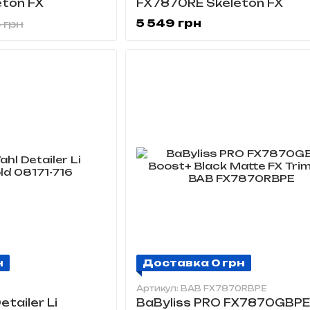
ton FX
FX7870RE Skeleton FX
5 549 грн
 грн
н
Доставка 0 грн
Артикул: BAB FX7870RBPE
tailer Li
BaByliss PRO FX7870GBPE