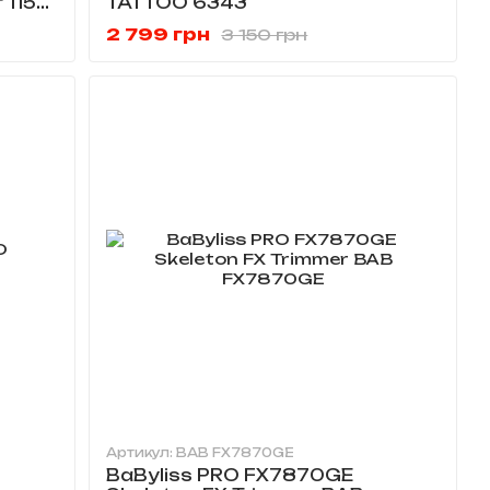
 115
TATTOO 6343
2 799 грн
3 150 грн
Артикул: BAB FX7870GE
BaByliss PRO FX7870GE