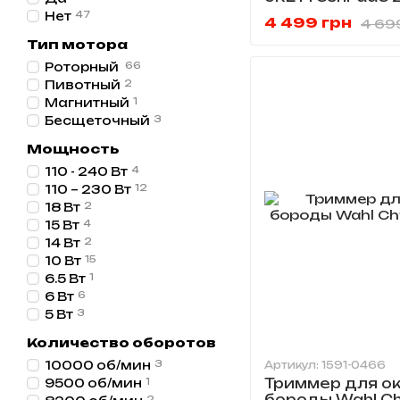
2020T
Нет
47
4 499 грн
4 69
Тип мотора
Роторный
66
Пивотный
2
Магнитный
1
Бесщеточный
3
Мощность
110 - 240 Вт
4
110 – 230 Вт
12
18 Вт
2
15 Вт
4
14 Вт
2
10 Вт
15
6.5 Вт
1
6 Вт
6
5 Вт
3
Количество оборотов
10000 об/мин
3
Артикул: 1591-0466
Триммер для ок
9500 об/мин
1
бороды Wahl Chr
2