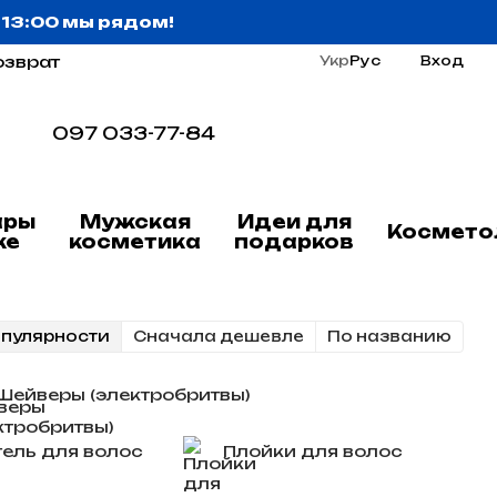
о 13:00 мы рядом!
озврат
Укр
Рус
Вход
097 033-77-84
ары
Мужская
Идеи для
Космето
ке
косметика
подарков
опулярности
Cначала дешевле
По названию
Шейверы (электробритвы)
ель для волос
Плойки для волос