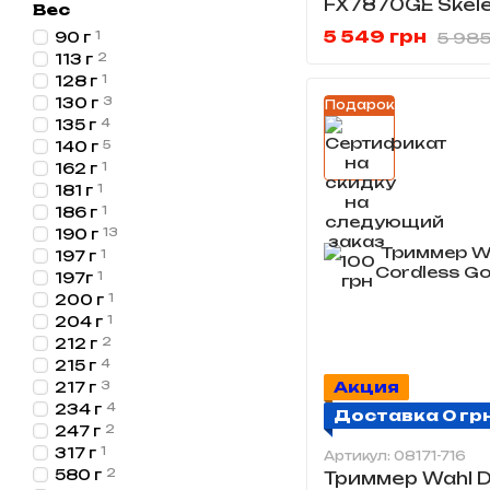
FX7870GE Skele
Вес
5 549 грн
5 985
90 г
1
113 г
2
128 г
1
130 г
3
Подарок
135 г
4
140 г
5
162 г
1
181 г
1
186 г
1
190 г
13
197 г
1
197г
1
200 г
1
204 г
1
212 г
2
215 г
4
Акция
217 г
3
234 г
4
Доставка 0 гр
247 г
2
317 г
1
Артикул: 08171-716
580 г
2
Триммер Wahl De