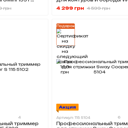
Beret Prolithium 08841-61
4 299 грн
9 грн
4 599 грн
Подарок
Акция
4
6
Артикул: 115 5104
ьный триммер
Профессиональный трим