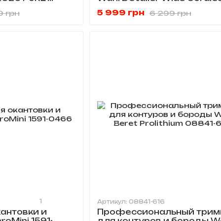
08171-016
5 999 грн
9 грн
6 299 грн
1
Артикул: 08841-616
антовки и
Профессиональный трим
oMini 1591-
для контуров и бороды W