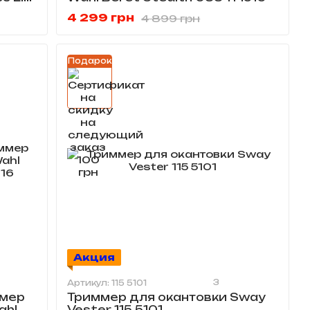
4 299 грн
4 899 грн
Подарок
Акция
3
Артикул: 115 5101
мер
Триммер для окантовки Sway
ahl
Vester 115 5101