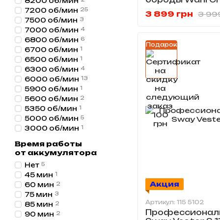
8200 об/мин
0466
7200 об/мин
25
3 899 грн
3 99
7500 об/мин
3
7000 об/мин
4
6800 об/мин
6
Подарок
6700 об/мин
1
6500 об/мин
1
6300 об/мин
4
6000 об/мин
13
5900 об/мин
1
5600 об/мин
2
5350 об/мин
1
5000 об/мин
5
3000 об/мин
1
Время работы
от аккумулятора
Нет
5
45 мин
1
Акция
60 мин
2
75 мин
3
Артикул: 115 5102
85 мин
2
Профессионал
90 мин
2