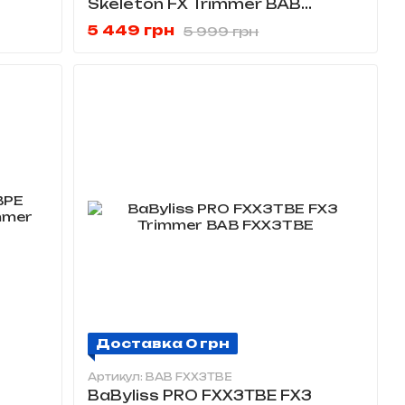
Skeleton FX Trimmer BAB
FX7870GE
5 449 грн
5 999 грн
Доставка 0 грн
Артикул: BAB FXX3TBE
BaByliss PRO FXX3TBE FX3