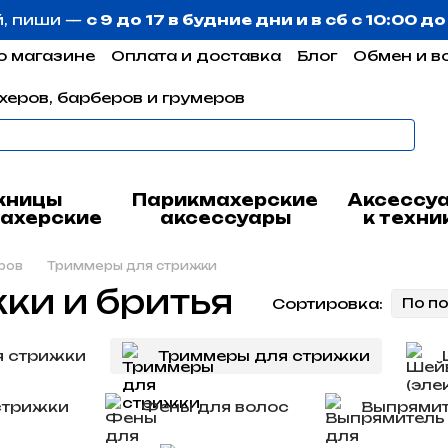
й, пиши —
с 9 до 17 в будние дни и в сб с 10:00 д
о магазине
Оплата и доставка
Блог
Обмен и в
херов, барберов и грумеров
жницы
Парикмахерские
Аксессу
ахерские
аксессуары
к техни
ров
Триммеры для стрижки
ки и бритья
Сортировка:
По п
 стрижки
Триммеры для стрижки
стрижки
Фены для волос
Выпрямит