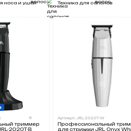
я носа и ушей
Техника для салонов
н
6
B
Артикул: JRL-2020T-W
ьный триммер
Профессиональный трим
JRL-2020T-B
для стрижки JRL Onyx Whi