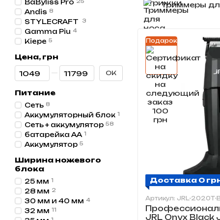
BaByliss Pro
25
Триммеры дл
Andis
8
STYLECRAFT
3
Gamma Piu
4
Kiepe
5
Подарок
Цена, грн
От Цена, грн
До Цена, грн
OK
Питание
Сеть
8
Аккумуляторный блок
1
Сеть + аккумулятор
58
батарейка АА
1
Аккумулятор
5
Ширина ножевого
блока
Доставка 0 гр
25 мм
1
28 мм
2
Артикул: JRL-2020T-
30 мм и 40 мм
4
Профессионал
32 мм
11
JRL Onyx Black 
1