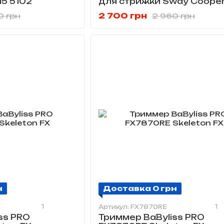
15 5102
для стрижки Sway Cooper
5104
2 700 грн
0 грн
2 960 грн
н
Доставка 0 грн
1
1
Артикул: FX7870RE
ss PRO
Триммер BaByliss PRO