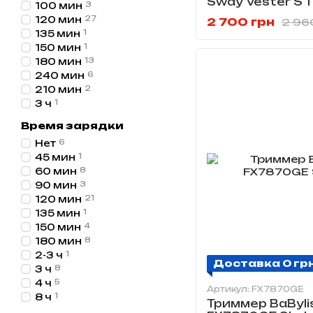
Sway Vester S 1
100 мин
3
120 мин
27
2 700 грн
2 96
135 мин
1
150 мин
1
180 мин
13
240 мин
6
210 мин
2
3 ч
1
Время зарядки
Нет
6
45 мин
1
60 мин
8
90 мин
3
120 мин
21
135 мин
1
150 мин
4
180 мин
8
2-3 ч
1
Доставка 0 гр
3 ч
8
4 ч
5
Артикул: FX7870GE
8 ч
1
Триммер BaByli