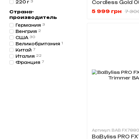
Cordless Gold 0
220 г
3
5 999 грн
7 30
Страна-
производитель
Германия
3
Венгрия
2
США
30
Великобритания
1
Китай
7
Италия
22
Франция
7
Артикул: BAB FX788
BaByliss PRO F