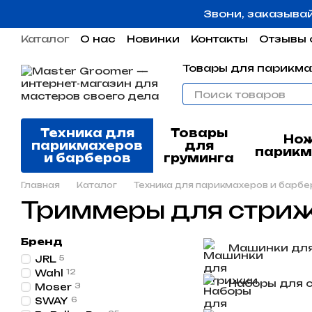
Перейти к основному контенту
Звони, заказыва
Каталог
О нас
Новинки
Контакты
Отзывы 
Пользовательское соглашение
Гарантия
Товары для парикма
Техника для
Товары
Но
парикмахеров
для
парикм
и барберов
груминга
Главная
Каталог
Техника для парикмахеров и барбе
Триммеры для стриж
Бренд
Машинки для
JRL
5
Wahl
12
Наборы для 
Moser
3
SWAY
6