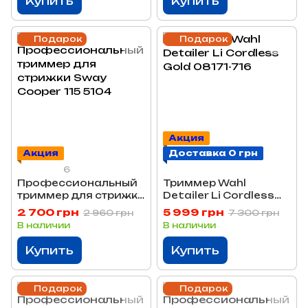
Купить
Купить
Подарок
Подарок
Акция
Акция
Доставка 0 грн
6
Профессиональный
Триммер Wahl
триммер для стрижки
Detailer Li Cordless
Sway Cooper 115 5104
Gold 08171-716
2 700 грн
5 999 грн
2 960 грн
7 300 грн
В наличии
В наличии
Купить
Купить
Подарок
Подарок