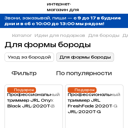
Звони, заказывай, пиши —
с 9 до 17 в будние
дни и в сб с 10:00 до 13:00 мы рядом!
Каталог
Идеи для подарков
Для бороды
Д
Для формы бороды
Уход за бородой
Для формы бороды
Фильтр
По популярности
Подарок
Подарок