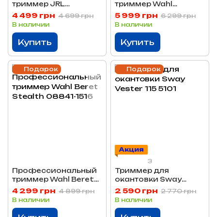
триммер JRL
триммер Wahl
FreshFade 2020T
Detailer Wide
4 499 грн
5 999 грн
4 699 грн
6 299 грн
JRL-2020T
Cordless Li 08171-016
В наличии
В наличии
Купить
Купить
Подарок
Подарок
Акция
3
Профессиональный
Триммер для
триммер Wahl Beret
окантовки Sway
Stealth 08841-1516
Vester 115 5101
4 299 грн
2 590 грн
4 899 грн
2 770 грн
В наличии
В наличии