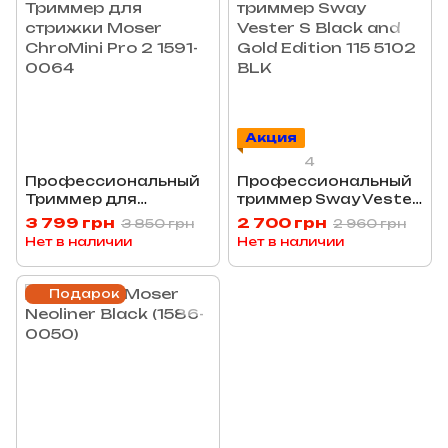
Акция
4
Профессиональный
Профессиональный
Триммер для
триммер Sway Vester
стрижки Moser
S Black and Gold
3 799 грн
2 700 грн
3 850 грн
2 960 грн
ChroMini Pro 2 1591-
Edition 115 5102 BLK
Нет в наличии
Нет в наличии
0064
Подарок