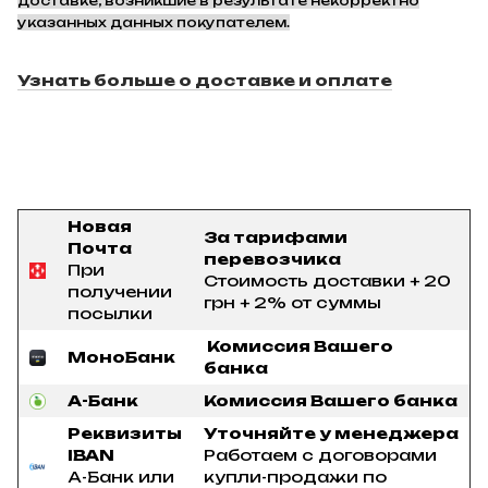
доставке, возникшие в результате некорректно
указанных данных покупателем.
Узнать больше о доставке и оплате
Новая
За тарифами
Почта
перевозчика
При
Стоимость доставки + 20
получении
грн + 2% от суммы
посылки
Комиссия Вашего
МоноБанк
банка
А-Банк
Комиссия Вашего банка
Реквизиты
Уточняйте у менеджера
IBAN
Работаем с договорами
А-Банк или
купли-продажи по