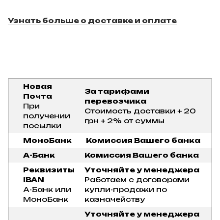
Узнать больше о доставке и оплате
Новая
За тарифами
Почта
перевозчика
При
Стоимость доставки + 20
получении
грн + 2% от суммы
посылки
МоноБанк
Комиссия Вашего банка
А-Банк
Комиссия Вашего банка
Реквизиты
Уточняйте у менеджера
IBAN
Работаем с договорами
А-Банк или
купли-продажи по
МоноБанк
казначейству
Уточняйте у менеджера