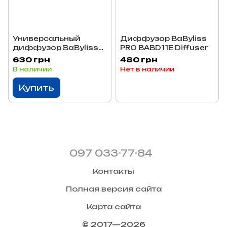
Универсальный
Диффузор BaByliss
диффузор BaByliss
PRO BABD11E Diffuser
PRO BABD05E
630 грн
480 грн
Universal Diffuser
В наличии
Нет в наличии
Купить
097 033-77-84
Контакты
Полная версия сайта
Карта сайта
© 2017—2026