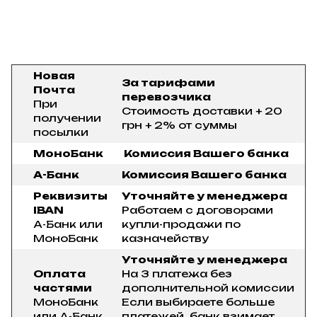
Новая
За тарифами
Почта
перевозчика
При
Стоимость доставки + 20
получении
грн + 2% от суммы
посылки
МоноБанк
Комиссия Вашего банка
А-Банк
Комиссия Вашего банка
Реквизиты
Уточняйте у менеджера
IBAN
Работаем с договорами
А-Банк или
купли-продажи по
МоноБанк
казначейству
Уточняйте у менеджера
Оплата
На 3 платежа без
частями
дополнительной комиссии
МоноБанк
Если выбираете больше
или А-Банк
платежей, банк взимает