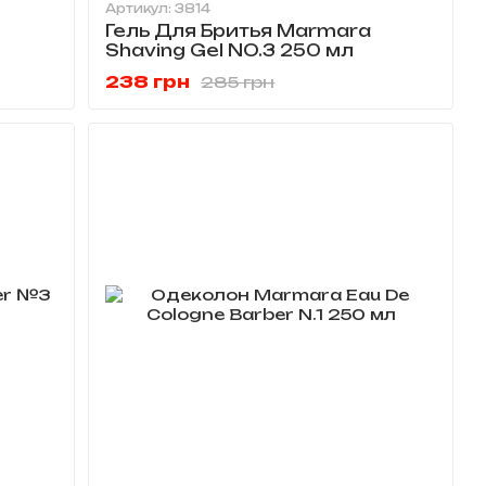
Артикул: 3814
в ассортимент Marmara благодаря
Гель Для Бритья Marmara
 Надир Йоргун вывел бренд на более
Shaving Gel NO.3 250 мл
 послужили и нерушимые принципы
238 грн
285 грн
ьной удовлетворенности клиентов,
тва продукции, а также своевременного