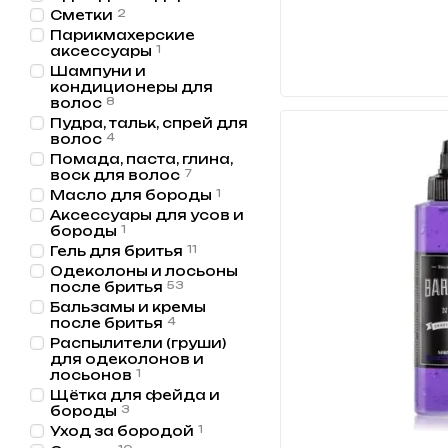
Сметки
2
Парикмахерские
аксессуары
1
Шампуни и
кондиционеры для
волос
8
Пудра, тальк, спрей для
волос
4
Помада, паста, глина,
воск для волос
7
Масло для бороды
1
Аксессуары для усов и
бороды
1
Гель для бритья
11
Одеколоны и лосьоны
после бритья
53
Бальзамы и кремы
после бритья
4
Распылители (груши)
для одеколонов и
лосьонов
1
Щётка для фейда и
бороды
3
Уход за бородой
1