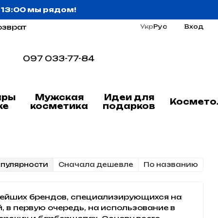
о 13:00 мы рядом!
озврат
Укр
Рус
Вход
097 033-77-84
ары
Мужская
Идеи для
Космето
ке
косметика
подарков
опулярности
Cначала дешевле
По названию
тнейших брендов, специализирующихся на
, в первую очередь, на использование в