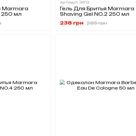
Артикул: 3813
зарубежном рынках. Ощутимо расшири
я Marmara
Гель Для Бритья Marmara
огромной производственной мощности,
1 250 мл
Shaving Gel NO.2 250 мл
высокий конкурентный уровень. Этому
238 грн
н
285 грн
предпринимателя касательно максимал
стремления достичь наивысшего качес
выполнения поставленных задач.