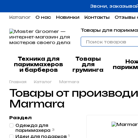
Перейти к основному контенту
Звони, заказыва
Каталог
О нас
Новинки
Контакты
Отзывы 
Пользовательское соглашение
Гарантия
Товары для парикма
Техника для
Товары
Но
парикмахеров
для
парикм
и барберов
груминга
Главная
Каталог
Marmara
Товары от производ
Marmara
Раздел
Одежда для
парикмахера
3
Идеи для подарков
1