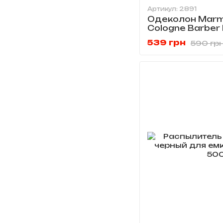
Артикул: 2891
Одеколон Marm
Cologne Barber
539 грн
590 гр