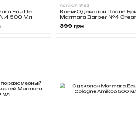
Артикул: 3182
ara Eau De
Крем-Одеколон После Бр
 N.4 500 Мл
Marmara Barber №4 Cre
Cologne 400 мл
399 грн
н