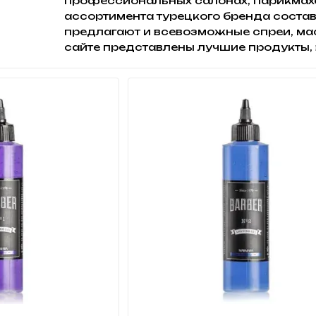
профессиональных салонах, парикмахе
ассортимента турецкого бренда соста
предлагают и всевозможные спреи, мас
сайте представлены лучшие продукты,
Кое-что интересное о Marmara
История бренда Marmara началась, ко
путешествуя по Франции, приобрел нек
субстраты и легли впоследствии в осно
названной весьма прозаично (однако уд
Marmara Kolonya, или Одеколон Марма
лимонной травы, Рональдо Мармара до
– его одеколоны приобретали изыскан
мужчинам, так и женщинам. Кроме того
кожу, делая её нежной и ухоженной, с
что эти одеколоны совсем скоро оказал
каждом барбершопе и каждой парикма
сумочек и мужских несессеров.
Сегодня бренд Marmara принадлежит к
Стамбуле предпринимателем Надиром Йо
существования компания успела занят