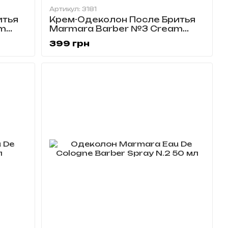
Артикул: 3181
итья
Крем-Одеколон После Бритья
am
Marmara Barber №3 Cream
Cologne 400 мл
399 грн