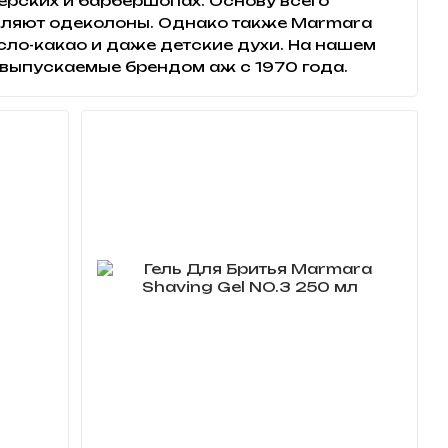
рских и барбершопах. Основу всего
вляют одеколоны. Однако также Marmara
ло-какао и даже детские духи. На нашем
 выпускаемые брендом аж с 1970 года.
гда его основатель Рональдо Мармара,
ие уникальные эссенции. Эти особые
ву первой линейки его одеколонов,
ачно, с такой-то звучной фамилией) –
ры. Смешав свои эссенции с экстрактом
стиг совершенно неожиданного результата
ный аромат, который полюбился как
, они оказывали положительное влияние на
охраняя здоровый вид лица. Неудивительно,
ись чуть ли не на каждом прилавке, в
херской, а также во множестве дамских
омпании Senso Cosmetics, основанной в
ргуном в 1992 году. За 27 лет своего
ь лидирующие позиции на Турецком и