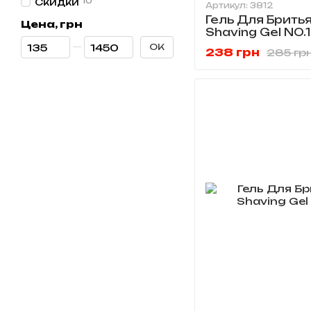
Скидки
10
Артикул: 3812
Гель Для Брить
Цена, грн
Shaving Gel NO.
От Цена, грн
До Цена, грн
OK
238 грн
285 гр