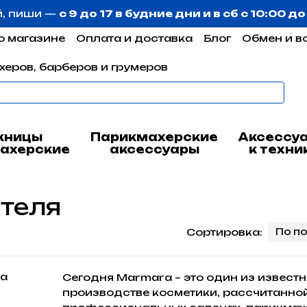
й, пиши —
с 9 до 17 в будние дни и в сб с 10:00 д
о магазине
Оплата и доставка
Блог
Обмен и в
херов, барберов и грумеров
жницы
Парикмахерские
Аксессу
ахерские
аксессуары
к техни
ителя
Сортировка:
По п
Сегодня Marmara – это один из извес
производстве косметики, рассчитанной