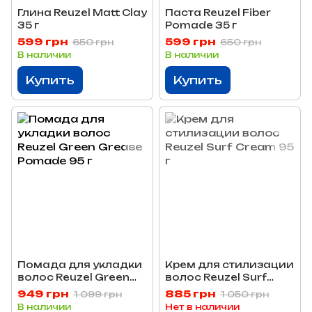
Глина Reuzel Matt Clay
Паста Reuzel Fiber
35 г
Pomade 35 г
599 грн
599 грн
650 грн
650 грн
В наличии
В наличии
Купить
Купить
Помада для укладки
Крем для стилизации
волос Reuzel Green
волос Reuzel Surf
Grease Pomade 95 г
Cream 95 г
949 грн
885 грн
1 099 грн
1 050 грн
В наличии
Нет в наличии