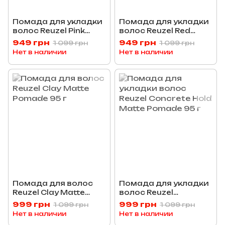
Помада для укладки
Помада для укладки
волос Reuzel Pink
волос Reuzel Red
Grease 95 г
Water Soluble High
949 грн
949 грн
1 099 грн
1 099 грн
Sheen 95 г
Нет в наличии
Нет в наличии
Помада для волос
Помада для укладки
Reuzel Clay Matte
волос Reuzel
Pomade 95 г
Concrete Hold Matte
999 грн
999 грн
1 099 грн
1 099 грн
Pomade 95 г
Нет в наличии
Нет в наличии