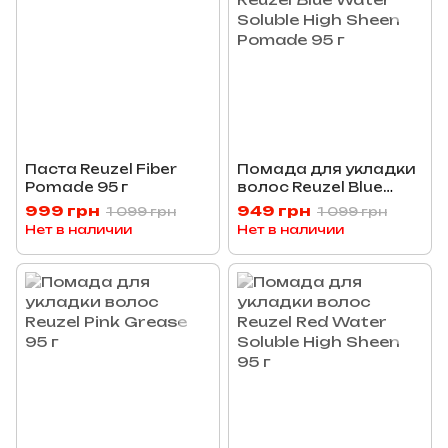
Паста Reuzel Fiber
Помада для укладки
Pomade 95 г
волос Reuzel Blue
Water Soluble High
999 грн
949 грн
1 099 грн
1 099 грн
Sheen Pomade 95 г
Нет в наличии
Нет в наличии