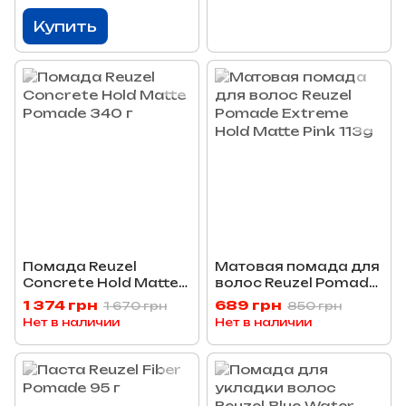
Купить
Помада Reuzel
Матовая помада для
Concrete Hold Matte
волос Reuzel Pomade
Pomade 340 г
Extreme Hold Matte
1 374 грн
689 грн
1 670 грн
850 грн
Pink 113g
Нет в наличии
Нет в наличии