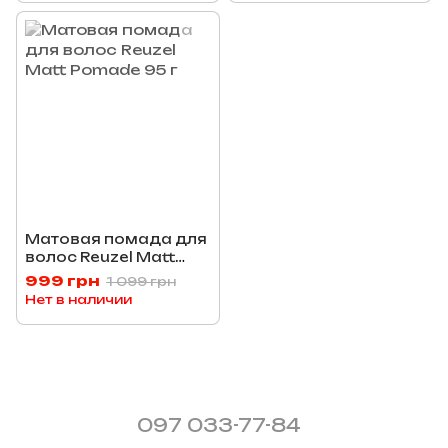
Матовая помада для
волос Reuzel Matt
Pomade 95 г
999 грн
1 099 грн
Нет в наличии
097 033-77-84