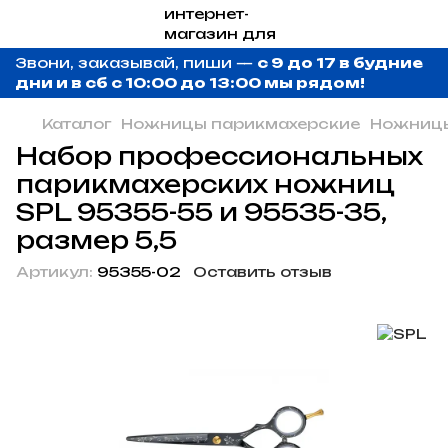
Звони, заказывай, пиши —
с 9 до 17 в будние
дни и в сб с 10:00 до 13:00 мы рядом!
Каталог
Ножницы парикмахерские
Ножницы
Набор профессиональных
парикмахерских ножниц
SPL 95355-55 и 95535-35,
размер 5,5
Артикул:
95355-02
Оставить отзыв