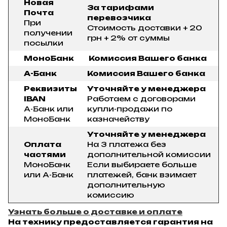
Новая
За тарифами
Почта
перевозчика
При
Стоимость доставки + 20
получении
грн + 2% от суммы
посылки
МоноБанк
Комиссия Вашего банка
А-Банк
Комиссия Вашего банка
Реквизиты
Уточняйте у менеджера
IBAN
Работаем с договорами
А-Банк или
купли-продажи по
МоноБанк
казначейству
Уточняйте у менеджера
Оплата
На 3 платежа без
частями
дополнительной комиссии
МоноБанк
Если выбираете больше
или А-Банк
платежей, банк взимает
дополнительную
комиссию
Узнать больше о доставке и оплате
На технику предоставляется гарантия на