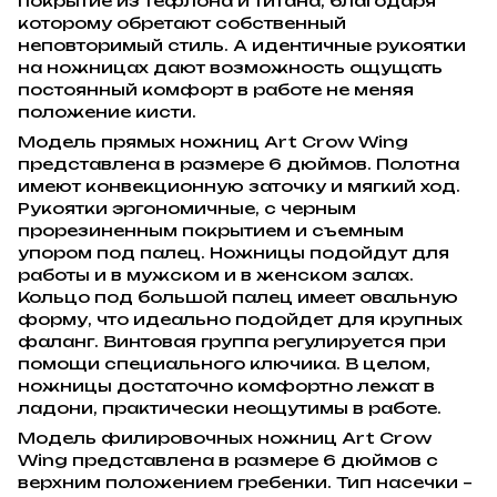
покрытие из тефлона и титана, благодаря
которому обретают собственный
неповторимый стиль. А идентичные рукоятки
на ножницах дают возможность ощущать
постоянный комфорт в работе не меняя
положение кисти.
Модель прямых ножниц Art Crow Wing
представлена в размере 6 дюймов. Полотна
имеют конвекционную заточку и мягкий ход.
Рукоятки эргономичные, с черным
прорезиненным покрытием и съемным
упором под палец. Ножницы подойдут для
работы и в мужском и в женском залах.
Кольцо под большой палец имеет овальную
форму, что идеально подойдет для крупных
фаланг. Винтовая группа регулируется при
помощи специального ключика. В целом,
ножницы достаточно комфортно лежат в
ладони, практически неощутимы в работе.
Модель филировочных ножниц Art Crow
Wing представлена в размере 6 дюймов с
верхним положением гребенки. Тип насечки –