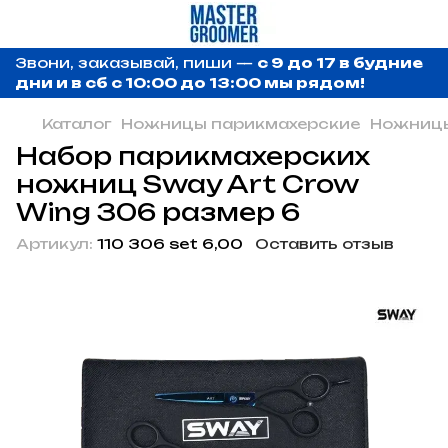
Звони, заказывай, пиши —
с 9 до 17 в будние
дни и в сб с 10:00 до 13:00 мы рядом!
Каталог
Ножницы парикмахерские
Ножницы
Набор парикмахерских
ножниц Sway Art Crow
Wing 306 размер 6
Артикул:
110 306 set 6,00
Оставить отзыв