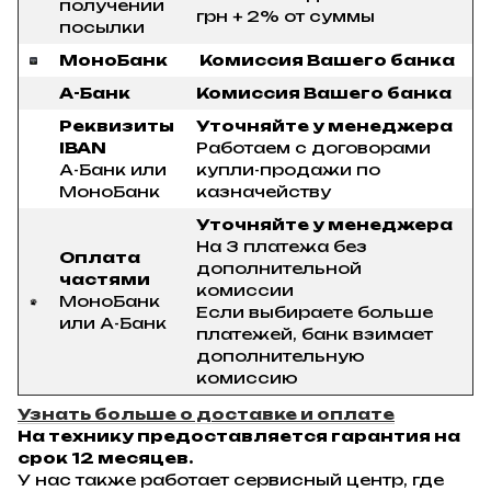
получении
грн + 2% от суммы
посылки
МоноБанк
Комиссия Вашего банка
А-Банк
Комиссия Вашего банка
Реквизиты
Уточняйте у менеджера
IBAN
Работаем с договорами
А-Банк или
купли-продажи по
МоноБанк
казначейству
Уточняйте у менеджера
На 3 платежа без
Оплата
дополнительной
частями
комиссии
МоноБанк
Если выбираете больше
или А-Банк
платежей, банк взимает
дополнительную
комиссию
Узнать больше о доставке и оплате
На технику предоставляется гарантия на
срок 12 месяцев.
У нас также работает сервисный центр, где