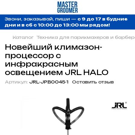
Звони, заказывай, пиши —
с 9 до 17 в будние
дни и в сб с 10:00 до 13:00 мы рядом!
Каталог
Техника для парикмахеров и барбер
Новейший климазон-
процессор с
инфракрасным
освещением JRL HALO
Артикул:
JRL-JPB0045-1
Оставить отзыв