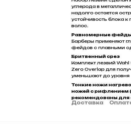
углерода в металличес
надолго остается ост
устойчивость блока к
волос.
Равномерные фейд
Барберы применяют гл
фейдов с плавными о
Бритвенный срез
Комплект лезвий Wahl
Zero Overlap для полу
уменьшают до уровня 0,
Тонкие ножи нагрев
ножей с рифлением (
рекомендованы для с
Доставка
Оплат