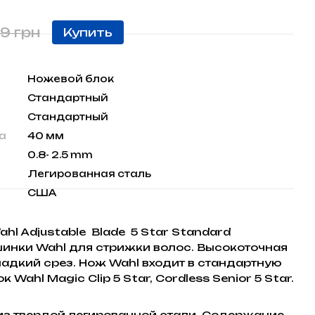
9 грн
Купить
Ножевой блок
Стандартный
Стандартный
а
40 мм
0.8- 2.5 mm
Легированная сталь
США
hl Adjustable Blade 5 Star Standard
инки Wahl для стрижки волос. Высокоточная
ладкий срез. Нож Wahl входит в стандартную
ahl Magic Clip 5 Star, Cordless Senior 5 Star.
из твердой легированной стали. Содержание