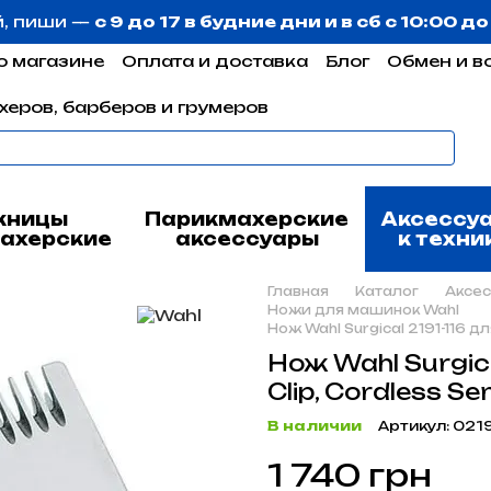
й, пиши —
с 9 до 17 в будние дни и в сб с 10:00 д
о магазине
Оплата и доставка
Блог
Обмен и в
херов, барберов и грумеров
жницы
Парикмахерские
Аксессу
ахерские
аксессуары
к техни
Главная
Каталог
Аксес
Ножи для машинок Wahl
Нож Wahl Surgical 2191-116 дл
Нож Wahl Surgic
Clip, Cordless Sen
В наличии
Артикул: 0219
1 740 грн