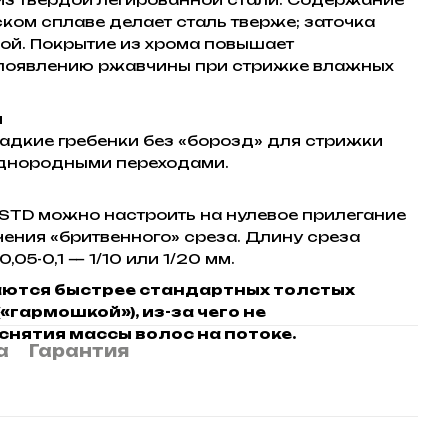
ком сплаве делает сталь тверже; заточка
рой. Покрытие из хрома повышает
 появлению ржавчины при стрижке влажных
ы
адкие гребенки без «борозд» для стрижки
днородными переходами.
 STD можно настроить на нулевое прилегание
чения «бритвенного» среза. Длину среза
05-0,1 — 1/10 или 1/20 мм.
аются быстрее стандартных толстых
«гармошкой»), из-за чего не
нятия массы волос на потоке.
а
Гарантия