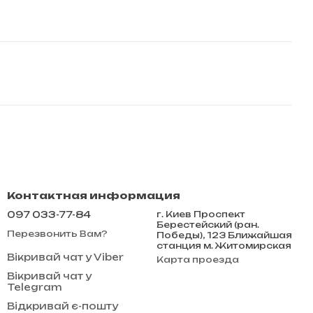
Контактная информация
097 033-77-84
г. Киев Проспект
Берестейский (ран.
Перезвонить Вам?
Победы), 123 Ближайшая
станция м. Житомирская
Вікривай чат у Viber
Карта проезда
Вікривай чат у
Telegram
Відкривай є-пошту