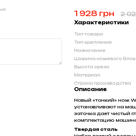
щью
1 928 грн
2 02
Характеристики
Тип товара
Тип крепления
Назначение
Ширина ножевого блок
Высота среза
Материал
Страна производства
Описание
Новый «тонкий» нож Wa
устанавливают на маш
заточка дает чистый г
комплектацию машинок W
Твердая сталь
Набор лезвий сделан 