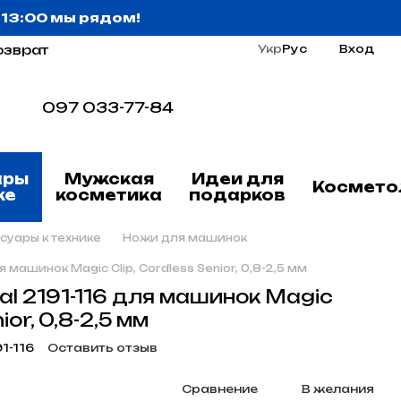
о 13:00 мы рядом!
озврат
Укр
Рус
Вход
097 033-77-84
ары
Мужская
Идеи для
Космето
ке
косметика
подарков
суары к технике
Ножи для машинок
я машинок Magic Clip, Cordless Senior, 0,8-2,5 мм
al 2191-116 для машинок Magic
ior, 0,8-2,5 мм
1-116
Оставить отзыв
Сравнение
В желания