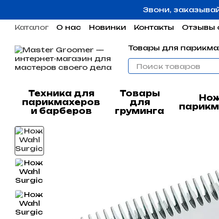
Перейти к основному контенту
Звони, заказыва
Каталог
О нас
Новинки
Контакты
Отзывы 
Пользовательское соглашение
Гарантия
Товары для парикма
Техника для
Товары
Но
парикмахеров
для
парикм
и барберов
груминга