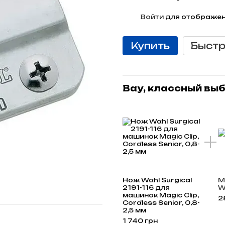
%
Войти
для отображен
Купить
Быстр
Вау, классный вы
Нож Wahl Surgical
М
2191-116 для
W
машинок Magic Clip,
2
Cordless Senior, 0,8-
2,5 мм
1 740 грн