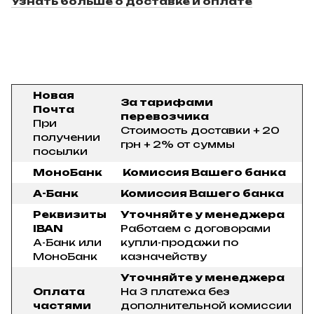
Узнать больше о доставке и оплате
Новая
За тарифами
Почта
перевозчика
При
Стоимость доставки + 20
получении
грн + 2% от суммы
посылки
МоноБанк
Комиссия Вашего банка
А-Банк
Комиссия Вашего банка
Реквизиты
Уточняйте у менеджера
IBAN
Работаем с договорами
А-Банк или
купли-продажи по
МоноБанк
казначейству
Уточняйте у менеджера
Оплата
На 3 платежа без
частями
дополнительной комиссии