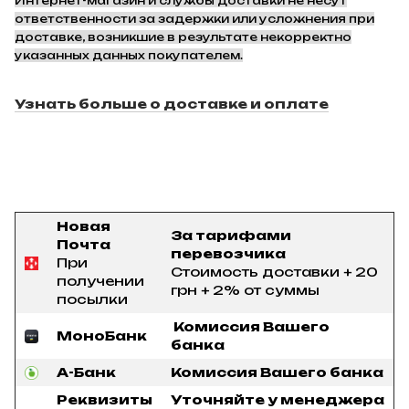
Интернет-магазин и службы доставки не несут
ответственности за задержки или усложнения при
доставке, возникшие в результате некорректно
указанных данных покупателем.
Узнать больше о доставке и оплате
Новая
За тарифами
Почта
перевозчика
При
Стоимость доставки + 20
получении
грн + 2% от суммы
посылки
Комиссия Вашего
МоноБанк
банка
А-Банк
Комиссия Вашего банка
Реквизиты
Уточняйте у менеджера