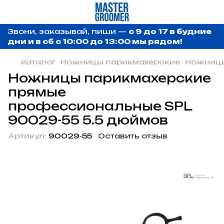
Звони, заказывай, пиши —
с 9 до 17 в будние
дни и в сб с 10:00 до 13:00 мы рядом!
Каталог
Ножницы парикмахерские
Ножницы
Ножницы парикмахерские
прямые
профессиональные SPL
90029-55 5.5 дюймов
Артикул:
90029-55
Оставить отзыв