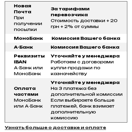
Новая
За тарифами
Почта
перевозчика
При
Стоимость доставки + 20
получении
грн + 2% от суммы
посылки
МоноБанк
Комиссия Вашего банка
А-Банк
Комиссия Вашего банка
Реквизиты
Уточняйте у менеджера
IBAN
Работаем с договорами
А-Банк или
купли-продажи по
МоноБанк
казначейству
Уточняйте у менеджера
Оплата
На 3 платежа без
частями
дополнительной комиссии
МоноБанк
Если выбираете больше
или А-Банк
платежей, банк взимает
дополнительную
комиссию
Узнать больше о доставке и оплате