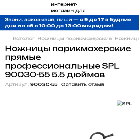
Звони, заказывай, пиши —
с 9 до 17 в будние
дни и в сб с 10:00 до 13:00 мы рядом!
Каталог
Ножницы парикмахерские
Ножницы
Ножницы парикмахерские
прямые
профессиональные SPL
90030-55 5.5 дюймов
Артикул:
90030-55
Оставить отзыв