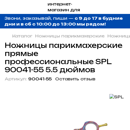
Звони, заказывай, пиши —
с 9 до 17 в будние
дни и в сб с 10:00 до 13:00 мы рядом!
Каталог
Ножницы парикмахерские
Ножницы
Ножницы парикмахерские
прямые
профессиональные SPL
90041-55 5.5 дюймов
Артикул:
90041-55
Оставить отзыв