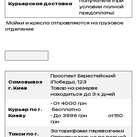
получателя (при
Курьерская доставка
условии полной
предоплаты)
Мойки и кресла отправляются на грузовое
отделение
Проспект Берестейский
Самовывоз
(Победы), 123
г. Киев
Товар на резерве
находиться до 3-х дней
• От 4000 грн
Курьер по г.
бесплатно
Киеву
• До 3999 грн от150
грн
За тарифами перевозчика
Такси по г.
Отправка только по полной