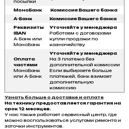
посылки
МоноБанк
Комиссия Вашего банка
А-Банк
Комиссия Вашего банка
Реквизиты
Уточняйте у менеджера
IBAN
Работаем с договорами
А-Банк или
купли-продажи по
МоноБанк
казначейству
Уточняйте у менеджера
Оплата
На 3 платежа без
частями
дополнительной комиссии
МоноБанк
Если выбираете больше
или А-Банк
платежей, банк взимает
дополнительную
комиссию
Узнать больше о доставке и оплате
На технику предоставляется гарантия на
срок 12 месяцев.
У нас также работает сервисный центр, где
можно воспользоваться услугами ремонта и
заточки инструментов.