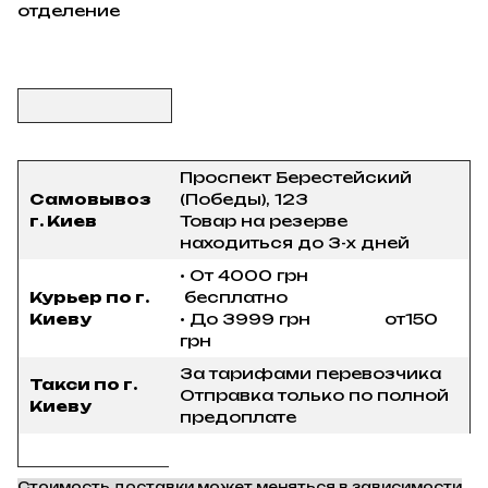
отделение
Проспект Берестейский
Самовывоз
(Победы), 123
г. Киев
Товар на резерве
находиться до 3-х дней
• От 4000 грн
Курьер по г.
бесплатно
Киеву
• До 3999 грн от150
грн
За тарифами перевозчика
Такси по г.
Отправка только по полной
Киеву
предоплате
Стоимость доставки может меняться в зависимости