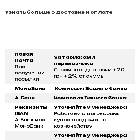
Узнать больше о доставке и оплате
Новая
За тарифами
Почта
перевозчика
При
Стоимость доставки + 20
получении
грн + 2% от суммы
посылки
МоноБанк
Комиссия Вашего банка
А-Банк
Комиссия Вашего банка
Реквизиты
Уточняйте у менеджера
IBAN
Работаем с договорами
А-Банк или
купли-продажи по
МоноБанк
казначейству
Уточняйте у менеджера