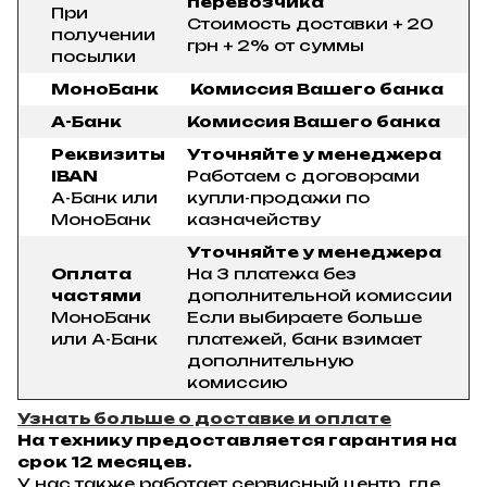
перевозчика
При
Стоимость доставки + 20
получении
грн + 2% от суммы
посылки
МоноБанк
Комиссия Вашего банка
А-Банк
Комиссия Вашего банка
Реквизиты
Уточняйте у менеджера
IBAN
Работаем с договорами
А-Банк или
купли-продажи по
МоноБанк
казначейству
Уточняйте у менеджера
Оплата
На 3 платежа без
частями
дополнительной комиссии
МоноБанк
Если выбираете больше
или А-Банк
платежей, банк взимает
дополнительную
комиссию
Узнать больше о доставке и оплате
На технику предоставляется гарантия на
срок 12 месяцев.
У нас также работает сервисный центр, где